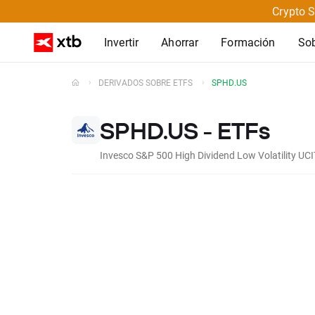
Crypto S
Invertir
Ahorrar
Formación
So
DERIVADOS SOBRE ETFS
SPHD.US
SPHD.US - ETFs
Invesco S&P 500 High Dividend Low Volatility UC