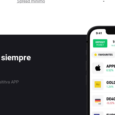
Spread mínimo
-
 siempre
uititva APP