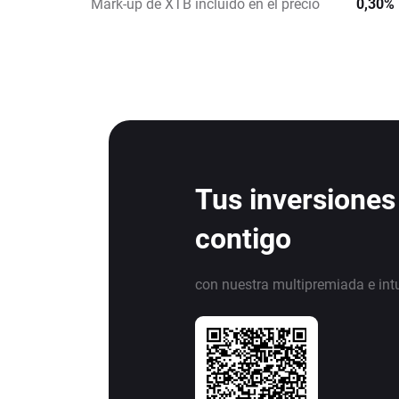
Mark-up de XTB incluido en el precio
0,30%
Tus inversiones
contigo
con nuestra multipremiada e int