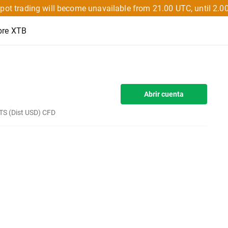
pot trading will become unavailable from 21.00 UTC, until 2.0
bre XTB
Abrir cuenta
ITS (Dist USD) CFD