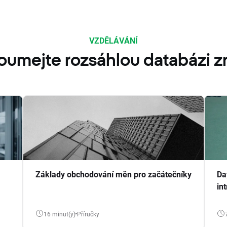
VZDĚLÁVÁNÍ
oumejte rozsáhlou databázi zn
Základy obchodování měn pro začátečníky
Da
in
16 minut(y)
Příručky