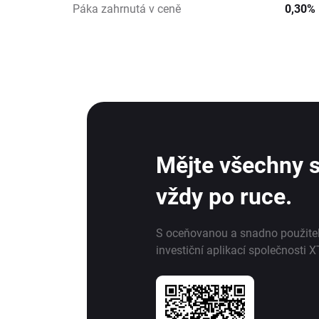
Páka zahrnutá v ceně
0,30%
Mějte všechny s
vždy po ruce.
S oceňovanou a snadno použite
investiční aplikací společnosti X