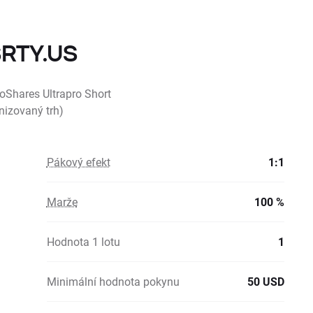
SRTY.US
roShares Ultrapro Short
nizovaný trh)
Pákový efekt
1:1
Marže
100 %
Hodnota 1 lotu
1
Minimální hodnota pokynu
50 USD