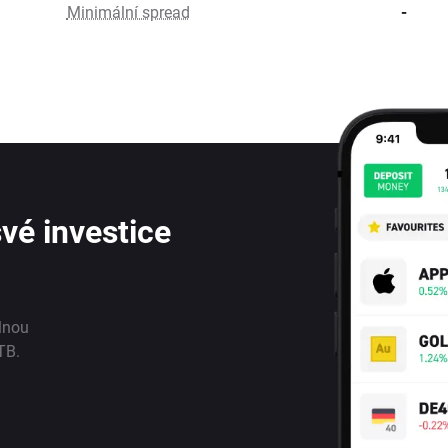
Minimální spread
-
vé investice
lnou
TB.