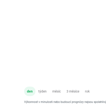
den
týden
měsíc
3 měsíce
rok
Výkonnost v minulosti nebo budoucí prognózy nejsou spolehli