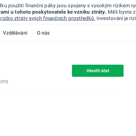
ku použití finanční páky jsou spojeny s vysokým rizikem ryc
ami u tohoto poskytovatele ke vzniku ztráty.
Měli byste z
riziko ztráty svých finančních prostředků.
Investování je ri
Vzdělávání
O nás
Otevřít účet
) CFD