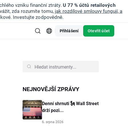
hlého vzniku finanční ztráty.
U 77 % účtů retailových
vážit, zda rozumíte tomu,
jak rozdílové smlouvy fungují, a
zikové. Investujte zodpovědně.
Přihlášení
Otevřít účet
NEJNOVĚJŠÍ ZPRÁVY
Denní shrnutí 🗽 Wall Street
drží pozi...
6. srpna 2026