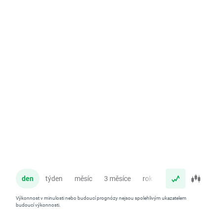
den
týden
měsíc
3 měsíce
rok
Výkonnost v minulosti nebo budoucí prognózy nejsou spolehlivým ukazatelem
budoucí výkonnosti.