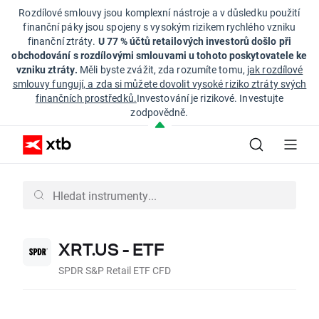
Rozdílové smlouvy jsou komplexní nástroje a v důsledku použití
finanční páky jsou spojeny s vysokým rizikem rychlého vzniku
finanční ztráty.
U 77 % účtů retailových investorů došlo při
obchodování s rozdílovými smlouvami u tohoto poskytovatele ke
vzniku ztráty.
Měli byste zvážit, zda rozumíte tomu,
jak rozdílové
smlouvy fungují, a zda si můžete dovolit vysoké riziko ztráty svých
finančních prostředků.
Investování je rizikové. Investujte
zodpovědně.
XRT.US - ETF
SPDR S&P Retail ETF CFD