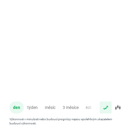
den
týden
měsíc
3 měsíce
rok
Výkonnost v minulosti nebo budoucí prognózy nejsou spolehlivým ukazatelem
budoucí výkonnosti.