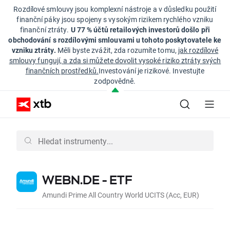
Rozdílové smlouvy jsou komplexní nástroje a v důsledku použití
finanční páky jsou spojeny s vysokým rizikem rychlého vzniku
finanční ztráty.
U 77 % účtů retailových investorů došlo při
obchodování s rozdílovými smlouvami u tohoto poskytovatele ke
vzniku ztráty.
Měli byste zvážit, zda rozumíte tomu,
jak rozdílové
smlouvy fungují, a zda si můžete dovolit vysoké riziko ztráty svých
finančních prostředků.
Investování je rizikové. Investujte
zodpovědně.
WEBN.DE - ETF
Amundi Prime All Country World UCITS (Acc, EUR)