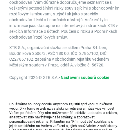
obchodování Vám důrazně doporučujeme seznámit se s
veškerými potenciálními riziky souvisejícími s obchodováním
rozdílovými smlouvami, stejně tak jako s pravidly
obchodování těchto finančních nástrojů. Veškeré tyto
informace jsou dostupné na internetových stránkách XTB v
sekcích Informace o účtech, Poučení o riziku a Podmínkách
obchodování rozdílových smluv.
XTB S.A., organizační složka se sídlem Praha 8-Libeň,
Boudníkova 2506/3, PSČ 180 00, IČO: 27867102, DIČ:
CZ27867102, zapsána v obchodním rejstříku vedeném
Městským soudem v Praze, oddíl A, vložka č. 56720.
Copyright 2026 © XTB S.A.
•
Nastavení souborů cookie
Používáme soubory cookie, abychom zajistili správnou funkčnost
webu. Díky tomu je web uživatelsky přívětivější a může více vyhovět
Vašim potřebám. Díky nim můžeme měřit efektivitu obsahu a reklam,
analyzovat, kdo navštěvuje naše stránky, a zobrazovat
personalizované reklamy. Kliknutím na "Přijmout vše“ souhlasíte s
jejich umístěním na Vašem zařízení a jejich používáním z naší strany.