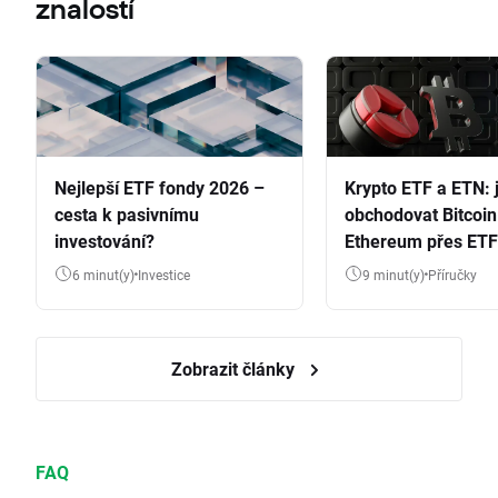
znalostí
Nejlepší ETF fondy 2026 –
Krypto ETF a ETN: 
cesta k pasivnímu
obchodovat Bitcoin
investování?
Ethereum přes ETF
6 minut(y)
Investice
9 minut(y)
Příručky
Zobrazit články
FAQ