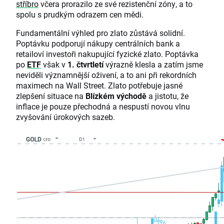
stříbro
včera prorazilo ze své rezistenční zóny, a to
spolu s prudkým odrazem cen mědi.
Fundamentální výhled pro zlato zůstává solidní.
Poptávku podporují nákupy centrálních bank a
retailoví investoři nakupující fyzické zlato. Poptávka
po
ETF
však v
1. čtvrtletí
výrazně klesla a zatím jsme
neviděli významnější oživení, a to ani při rekordních
maximech na Wall Street. Zlato potřebuje jasné
zlepšení situace na
Blízkém východě
a jistotu, že
inflace je pouze přechodná a nespustí novou vlnu
zvyšování úrokových sazeb.