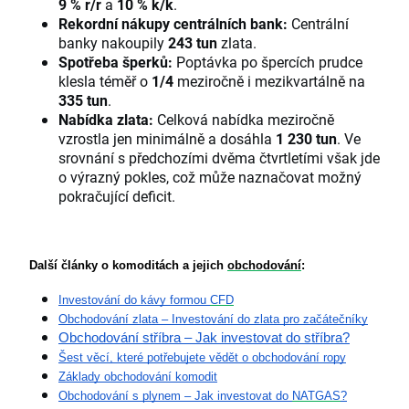
9 % r/r
a
10 % k/k
.
Rekordní nákupy centrálních bank:
Centrální
banky nakoupily
243 tun
zlata.
Spotřeba šperků:
Poptávka po špercích prudce
klesla téměř o
1/4
meziročně i mezikvartálně na
335 tun
.
Nabídka zlata:
Celková nabídka meziročně
vzrostla jen minimálně a dosáhla
1 230 tun
. Ve
srovnání s předchozími dvěma čtvrtletími však jde
o výrazný pokles, což může naznačovat možný
pokračující deficit.
Další články o komoditách a jejich 
obchodování
:
Investování do kávy formou 
CFD
Obchodování zlata – Investování do zlata pro začátečníky
Obchodování stříbra – Jak investovat do stříbra?
Šest věcí, které potřebujete vědět o obchodování ropy
Základy obchodování komodit
Obchodování s plynem – Jak investovat do 
NATGAS
?