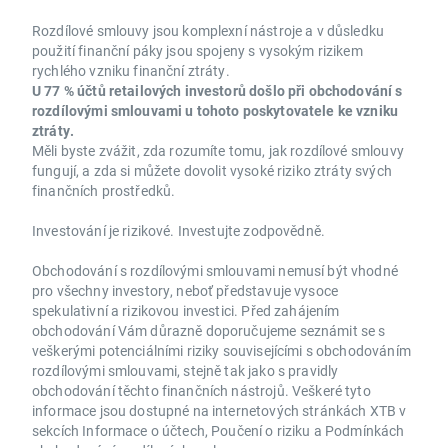
Rozdílové smlouvy jsou komplexní nástroje a v důsledku
použití finanční páky jsou spojeny s vysokým rizikem
rychlého vzniku finanční ztráty.
U 77 % účtů retailových investorů došlo při obchodování s
rozdílovými smlouvami u tohoto poskytovatele ke vzniku
ztráty.
Měli byste zvážit, zda rozumíte tomu, jak rozdílové smlouvy
fungují, a zda si můžete dovolit vysoké riziko ztráty svých
finančních prostředků.
Investování je rizikové. Investujte zodpovědně.
Obchodování s rozdílovými smlouvami nemusí být vhodné
pro všechny investory, neboť představuje vysoce
spekulativní a rizikovou investici. Před zahájením
obchodování Vám důrazně doporučujeme seznámit se s
veškerými potenciálními riziky souvisejícími s obchodováním
rozdílovými smlouvami, stejně tak jako s pravidly
obchodování těchto finančních nástrojů. Veškeré tyto
informace jsou dostupné na internetových stránkách XTB v
sekcích Informace o účtech, Poučení o riziku a Podmínkách