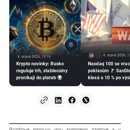
6. srpna 2026, 1
6. srpna 2026, 15:19
Krypto novinky: Rusko
Nasdaq 100 se vrac
reguluje trh, stablecoiny
poklesům 🚩 SanDi
pronikají do plateb 🌍
klesá o 10 % po výs
Rozdílové smlouvy jsou komplexní nástroje a v