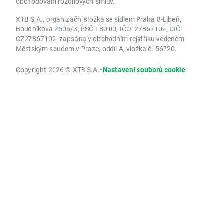
obchodování rozdílových smluv.
XTB S.A., organizační složka se sídlem Praha 8-Libeň,
Boudníkova 2506/3, PSČ 180 00, IČO: 27867102, DIČ:
CZ27867102, zapsána v obchodním rejstříku vedeném
Městským soudem v Praze, oddíl A, vložka č. 56720.
Copyright 2026 © XTB S.A.
•
Nastavení souborů cookie