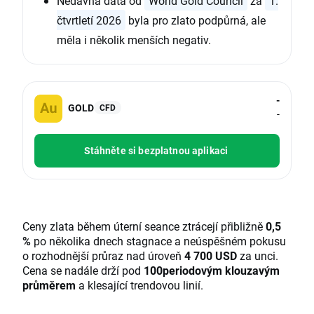
Nedávná data od
World Gold Council
za
1.
čtvrtletí 2026
byla pro zlato podpůrná, ale
měla i několik menších negativ.
-
GOLD
CFD
-
Stáhněte si bezplatnou aplikaci
Ceny zlata během úterní seance ztrácejí přibližně
0,5
%
po několika dnech stagnace a neúspěšném pokusu
o rozhodnější průraz nad úroveň
4 700 USD
za unci.
Cena se nadále drží pod
100periodovým klouzavým
průměrem
a klesající trendovou linií.