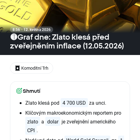
8:56 · 12. května 2026
🟡Graf dne: Zlato klesá před
zveřejněním inflace (12.05.2026)
Komoditní Trh
Shrnutí
Zlato klesá pod
4 700 USD
za unci.
Klíčovým makroekonomickým reportem pro
zlato
a
dolar
je zveřejnění amerického
CPI
.