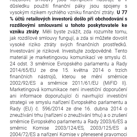
důsledku použití finanční páky jsou spojeny s
vysokým rizikem rychlého vzniku finanční ztráty.
U 77
% účtů retailových investorů došlo při obchodování s
rozdílovými smlouvami u tohoto poskytovatele ke
vzniku ztráty
. Měli byste zvážit, zda rozumíte tomu,
jak rozdílové smlouvy fungují, a zda si můžete dovolit
vysoké riziko ztráty svých finančních prostředků.
Investování je rizikové. Investujte zodpovědně. Tento
materiál je marketingovou komunikací ve smyslu čl.
24 odst. 3 směrnice Evropského parlamentu a Rady
2014/65/EU ze dne 15. května 2014 o trzích
finančních nástrojů, kterou se mění směrnice
2002/92/ES a směrnice 2011/61/EU (MiFID II).
Marketingová komunikace není investiční doporučení
ani informace doporučující či navrhující investiční
strategii ve smyslu nařízení Evropského parlamentu a
Rady (EU) č. 596/2014 ze dne 16. dubna 2014 o
zneužívání trhu (nařízení o zneužívání trhu) a o zrušení
směrnice Evropského parlamentu a Rady 2003/6/ES a
směrnic Komise 2003/124/ES, 2003/125/ES a
2004/72/ES a nařízení Komise v přenesené pravomoci