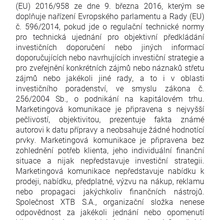
(EU) 2016/958 ze dne 9. března 2016, kterým se
doplňuje nařízení Evropského parlamentu a Rady (EU)
č. 596/2014, pokud jde o regulační technické normy
pro technická ujednání pro objektivní předkládání
investičních doporučení nebo jiných informací
doporučujících nebo navrhujících investiční strategie a
pro zveřejnění konkrétních zájmů nebo náznaků střetu
zájmů nebo jakékoli jiné rady, a to i v oblasti
investičního poradenství, ve smyslu zákona č.
256/2004 Sb., o podnikání na kapitálovém trhu.
Marketingová komunikace je připravena s nejvyšší
pečlivostí, objektivitou, prezentuje fakta známé
autorovi k datu přípravy a neobsahuje žádné hodnotící
prvky. Marketingová komunikace je připravena bez
zohlednění potřeb klienta, jeho individuální finanční
situace a nijak nepředstavuje investiční strategii.
Marketingová komunikace nepředstavuje nabídku k
prodeji, nabídku, předplatné, výzvu na nákup, reklamu
nebo propagaci jakýchkoliv finančních nástrojů.
Společnost XTB S.A., organizační složka nenese
odpovědnost za jakékoli jednání nebo opomenutí