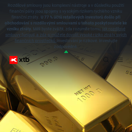
Rozdílové smlouvy jsou komplexní nástroje a v důsledku použití
finanční páky jsou spojeny s vysokým rizikem rychlého vzniku
finanční ztráty.
U 77 % účtů retailových investorů došlo při
obchodování s rozdílovými smlouvami u tohoto poskytovatele ke
vzniku ztráty.
Měli byste zvážit, zda rozumíte tomu,
jak rozdílové
smlouvy fungují, a zda si můžete dovolit vysoké riziko ztráty svých
finančních prostředků.
Investování je rizikové. Investujte
zodpovědně.