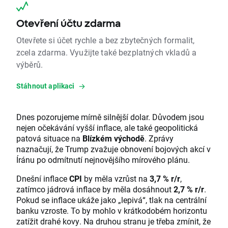
Otevření účtu zdarma
Otevřete si účet rychle a bez zbytečných formalit,
zcela zdarma. Využijte také bezplatných vkladů a
výběrů.
Stáhnout aplikaci
Dnes pozorujeme mírně silnější dolar. Důvodem jsou
nejen očekávání vyšší inflace, ale také geopolitická
patová situace na
Blízkém východě
. Zprávy
naznačují, že Trump zvažuje obnovení bojových akcí v
Íránu po odmítnutí nejnovějšího mírového plánu.
Dnešní inflace
CPI
by měla vzrůst na
3,7 % r/r
,
zatímco jádrová inflace by měla dosáhnout
2,7 % r/r
.
Pokud se inflace ukáže jako „lepivá“, tlak na centrální
banku vzroste. To by mohlo v krátkodobém horizontu
zatížit drahé kovy. Na druhou stranu je třeba zmínit, že