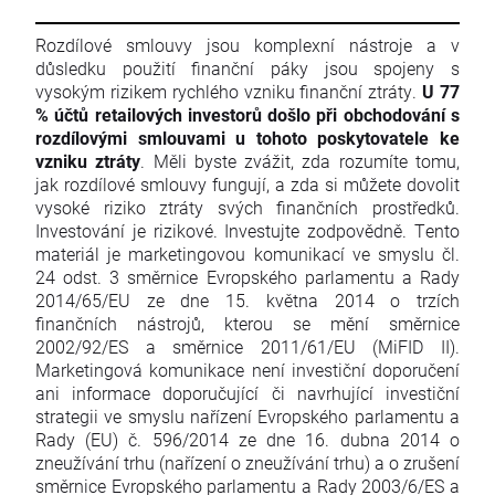
Rozdílové smlouvy jsou komplexní nástroje a v
důsledku použití finanční páky jsou spojeny s
vysokým rizikem rychlého vzniku finanční ztráty.
U 77
% účtů retailových investorů došlo při obchodování s
rozdílovými smlouvami u tohoto poskytovatele ke
vzniku ztráty
. Měli byste zvážit, zda rozumíte tomu,
jak rozdílové smlouvy fungují, a zda si můžete dovolit
vysoké riziko ztráty svých finančních prostředků.
Investování je rizikové. Investujte zodpovědně. Tento
materiál je marketingovou komunikací ve smyslu čl.
24 odst. 3 směrnice Evropského parlamentu a Rady
2014/65/EU ze dne 15. května 2014 o trzích
finančních nástrojů, kterou se mění směrnice
2002/92/ES a směrnice 2011/61/EU (MiFID II).
Marketingová komunikace není investiční doporučení
ani informace doporučující či navrhující investiční
strategii ve smyslu nařízení Evropského parlamentu a
Rady (EU) č. 596/2014 ze dne 16. dubna 2014 o
zneužívání trhu (nařízení o zneužívání trhu) a o zrušení
směrnice Evropského parlamentu a Rady 2003/6/ES a