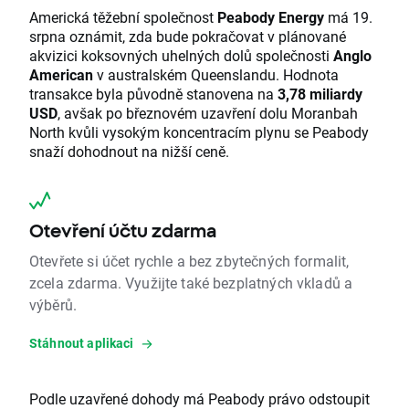
Americká těžební společnost
Peabody Energy
má 19.
srpna oznámit, zda bude pokračovat v plánované
akvizici koksovných uhelných dolů společnosti
Anglo
American
v australském Queenslandu. Hodnota
transakce byla původně stanovena na
3,78 miliardy
USD
, avšak po březnovém uzavření dolu Moranbah
North kvůli vysokým koncentracím plynu se Peabody
snaží dohodnout na nižší ceně.
Otevření účtu zdarma
Otevřete si účet rychle a bez zbytečných formalit,
zcela zdarma. Využijte také bezplatných vkladů a
výběrů.
Stáhnout aplikaci
Podle uzavřené dohody má Peabody právo odstoupit