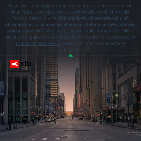
Rozdílové smlouvy jsou komplexní nástroje a v důsledku použití
finanční páky jsou spojeny s vysokým rizikem rychlého vzniku
finanční ztráty.
U 77 % účtů retailových investorů došlo při
obchodování s rozdílovými smlouvami u tohoto poskytovatele ke
vzniku ztráty.
Měli byste zvážit, zda rozumíte tomu,
jak rozdílové
smlouvy fungují, a zda si můžete dovolit vysoké riziko ztráty svých
finančních prostředků.
Investování je rizikové. Investujte
zodpovědně.