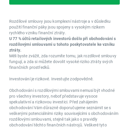
Rozdílové smlouvy jsou komplexní nástroje a v důsledku
použití finanční páky jsou spojeny s vysokým rizikem
rychlého vzniku finanční ztráty.
U 77 % účtů retailových investorů došlo při obchodování s
rozdílovými smlouvami u tohoto poskytovatele ke vzniku
ztráty.
Měli byste zvážit, zda rozumíte tomu, jak rozdílové smlouvy
fungují, a zda si můžete dovolit vysoké riziko ztráty svých
finančních prostředků.
Investování je rizikové. Investujte zodpovědně.
Obchodování s rozdílovými smlouvami nemusí být vhodné
pro všechny investory, neboť představuje vysoce
spekulativní a rizikovou investici. Před zahájením
obchodování Vám důrazně doporučujeme seznámit se s
veškerými potenciálními riziky souvisejícími s obchodováním
rozdílovými smlouvami, stejně tak jako s pravidly
obchodování těchto finančních nástrojů. Veškeré tyto