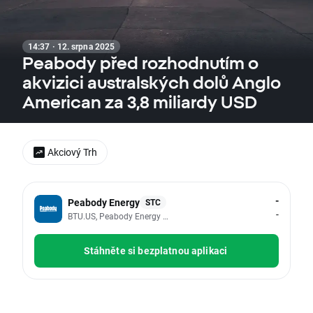
14:37 · 12. srpna 2025
Peabody před rozhodnutím o
akvizici australských dolů Anglo
American za 3,8 miliardy USD
Akciový Trh
-
Peabody Energy
STC
-
BTU.US, Peabody Energy Corp
Stáhněte si bezplatnou aplikaci