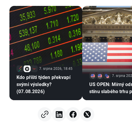
7. srpna 2026, 18:45
7. srpna 202
Kdo příští týden překvapí
svými výsledky?
US OPEN: Mírný od
(07.08.2026)
stínu slabého trhu 