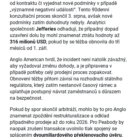
od kontraktu či vyjednat nové podmínky v případě
„významné negativní události“. Tento 90denní
konzultační proces skončil 3. srpna, avšak nové
podmínky zatím dohodnuty nebyly. Analytici
společnosti
Jefferies
odhadují, že případný dopad
uzavření dolu by mohl znamenat ztrátu hodnoty až
316 milionů USD
, pokud by se těžba obnovila do tří
měsíců od 1. září.
Anglo American tvrdí, že incident není natolik závažný,
aby vyžadoval změnu dohody, a je připravena v
případě potřeby celý prodejní proces zopakovat.
Obnovení těžby přitom závisí na rozhodnutí státního
regulátora, který zatím nestanovil časový rámec a
uplatňuje postupný návrat zaměstnanců s důrazem
na bezpečnost.
Pokud by spor skončil arbitráží, mohlo by to pro Anglo
znamenat zpoždění restrukturalizace a odklad
případného prodeje až do roku 2026. Pro Peabody by
naopak zrušení transakce uvolnilo tlak spojený se
splácením
dvoumiliardového překlenovacího úvěru
,