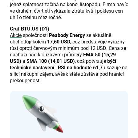
jehož splatnost začíná na konci listopadu. Firma navíc
ve druhém čtvrtletí vykázala ztrátu kvůli poklesu cen
uhlí o třetinu meziročně.
Graf BTU.US (D1)
Akcie
společnosti
Peabody Energy
se aktuálně
obchodují kolem
17,60 USD
, což představuje výrazný
růst oproti červnovým minimům pod 12 USD. Cena se
nachází nad klouzavými průměry
EMA 50 (15,29
USD)
a
SMA 100 (14,01 USD)
, což potvrzuje
býčí
technické nastavení
.
RSI na hodnotě 61,7
ukazuje na
sílící nákupní zájem, avšak stále zůstává pod hranicí
překoupenosti.