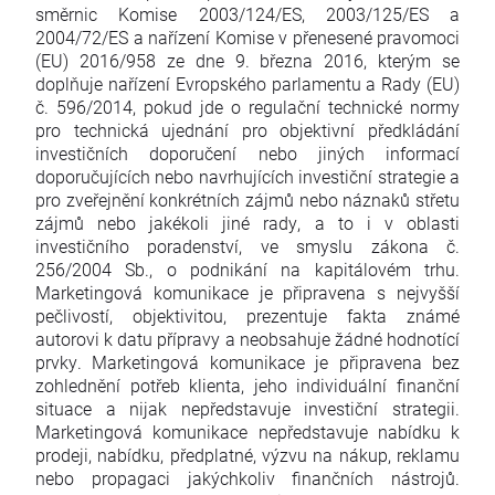
směrnic Komise 2003/124/ES, 2003/125/ES a
2004/72/ES a nařízení Komise v přenesené pravomoci
(EU) 2016/958 ze dne 9. března 2016, kterým se
doplňuje nařízení Evropského parlamentu a Rady (EU)
č. 596/2014, pokud jde o regulační technické normy
pro technická ujednání pro objektivní předkládání
investičních doporučení nebo jiných informací
doporučujících nebo navrhujících investiční strategie a
pro zveřejnění konkrétních zájmů nebo náznaků střetu
zájmů nebo jakékoli jiné rady, a to i v oblasti
investičního poradenství, ve smyslu zákona č.
256/2004 Sb., o podnikání na kapitálovém trhu.
Marketingová komunikace je připravena s nejvyšší
pečlivostí, objektivitou, prezentuje fakta známé
autorovi k datu přípravy a neobsahuje žádné hodnotící
prvky. Marketingová komunikace je připravena bez
zohlednění potřeb klienta, jeho individuální finanční
situace a nijak nepředstavuje investiční strategii.
Marketingová komunikace nepředstavuje nabídku k
prodeji, nabídku, předplatné, výzvu na nákup, reklamu
nebo propagaci jakýchkoliv finančních nástrojů.