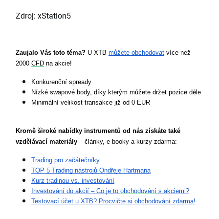
Zdroj: xStation5
Zaujalo Vás toto téma?
 U XTB 
můžete obchodovat
 více než 
2000 
CFD
 na akcie!
Konkurenční spready
Nízké swapové body, díky kterým můžete držet pozice déle
Minimální velikost transakce již od 0 EUR
Kromě široké nabídky instrumentů od nás získáte také 
vzdělávací materiály 
– články, e-booky a kurzy zdarma:
Trading
 pro začátečníky
TOP 5 Trading nástrojů Ondřeje Hartmana
Kurz tradingu vs. investování
Investování do akcií – Co je to 
obchodování
 s akciemi?
Testovací účet u XTB? Procvičte si obchodování zdarma!