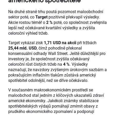
amerického spotřebitele
Na druhé straně trhu poutá pozornost maloobchodní
sektor poté, co
Target
pozitivně překvapil výsledky.
Akcie rostou téměř o
2 %
poté, co společnost zveřejnila
lepší než očekávané kvartální výsledky a zvýšila
celoroční výhled tržeb.
Target vykázal zisk
1,71 USD na akcii
při tržbách
25,44 mld. USD
, čímž pohodlně překonal
konsensuální odhady Wall Street. Ještě důležitější pro
investory je, že společnost zvýšila očekávaný
celoroční růst čistých tržeb na
4 %
. Výsledky
naznačují, že navzdory zvýšeným úrokovým sazbám a
pokračujícím inflačním tlakům zůstává americký
spotřebitel odolnější, než se dříve očekávalo.
V současném makroekonomickém prostředí se
maloobchod stal jedním z klíčových ukazatelů zdraví
americké ekonomiky. Jakékoli známky stabilizace
spotřebitelských výdajů pomáhají zmírnit obavy z
prudkého ekonomického zpomalení a podporují