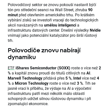
Polovodičový sektor se znovu pokouší nastavit býčí
tón pro středeční seanci na Wall Street, zhruba
90
minut
před otevřením amerického trhu. Po krátkém
vybírání zisků se investoři vracejí do technologických
akcií navázaných na
umělou inteligenci
a
infrastrukturu datových center. Dnešní výsledky
Nvidie
vnímají jako potenciální katalyzátor pro širší růstový
trh.
Polovodiče znovu nabírají
dynamiku
ETF
iShares Semiconductor (SOXX)
roste o více než
2
%
a kapitál znovu proudí do titulů citlivých na
AI
.
Marvell Technology
přidává přes
5 %
,
Intel
více než
4
%
a
Micron Technology
roste o více než
3 %
. Trh se
jasně vrací k příběhu, že výdaje na AI a výpočetní
infrastrukturu patří mezi několik málo oblastí
schopných udržet silnou růstovou dynamiku i při
zpomalující ekonomice.