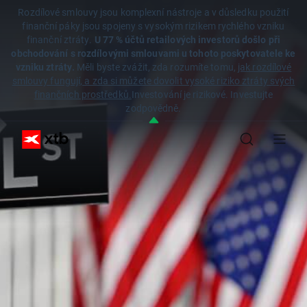
Rozdílové smlouvy jsou komplexní nástroje a v důsledku použití
finanční páky jsou spojeny s vysokým rizikem rychlého vzniku
finanční ztráty.
U 77 % účtů retailových investorů došlo při
obchodování s rozdílovými smlouvami u tohoto poskytovatele ke
vzniku ztráty.
Měli byste zvážit, zda rozumíte tomu,
jak rozdílové
smlouvy fungují, a zda si můžete dovolit vysoké riziko ztráty svých
finančních prostředků.
Investování je rizikové. Investujte
zodpovědně.