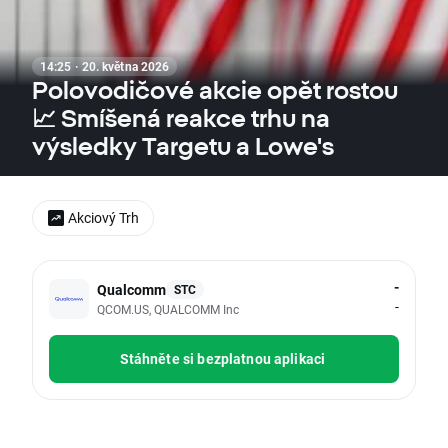
14:25 · 20. května 2026
Polovodičové akcie opět rostou
📈 Smíšená reakce trhu na
výsledky Targetu a Lowe's
Akciový Trh
-
Qualcomm
STC
-
QCOM.US, QUALCOMM Inc
Stáhněte si bezplatnou aplikaci