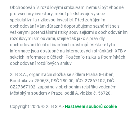
Obchodování s rozdílovými smlouvami nemusí být vhodné
pro všechny investory, neboť představuje vysoce
spekulativní a rizikovou investici. Před zahájením
obchodování Vám důrazně doporučujeme seznámit se s
veškerými potenciálními riziky souvisejícími s obchodováním
rozdílovými smlouvami, stejně tak jako s pravidly
obchodování těchto finančních nástrojů. Veškeré tyto
informace jsou dostupné na internetových stránkách XTB v
sekcích Informace o účtech, Poučení o riziku a Podmínkách
obchodování rozdílových smluv.
XTB S.A., organizační složka se sídlem Praha 8-Libeň,
Boudníkova 2506/3, PSČ 180 00, IČO: 27867102, DIČ:
CZ27867102, zapsána v obchodním rejstříku vedeném
Městským soudem v Praze, oddíl A, vložka č. 56720.
Copyright 2026 © XTB S.A.
•
Nastavení souborů cookie