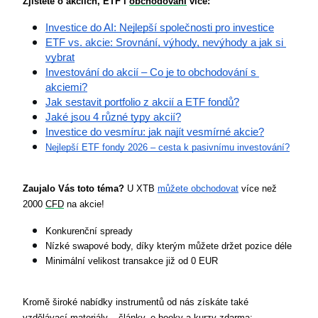
Zjistěte o akciích, ETF i 
obchodování
 více:
Investice do AI: Nejlepší společnosti pro investice
ETF vs. akcie: Srovnání, výhody, nevýhody a jak si 
vybrat
Investování do akcií – Co je to obchodování s 
akciemi?
Jak sestavit portfolio z akcií a ETF fondů?
Jaké jsou 4 různé typy akcií?
Investice do vesmíru: jak najít vesmírné akcie?
Nejlepší ETF fondy 2026 – cesta k pasivnímu investování?
Zaujalo Vás toto téma?
 U XTB 
můžete obchodovat
 více než 
2000 
CFD
 na akcie!
Konkurenční spready
Nízké swapové body, díky kterým můžete držet pozice déle
Minimální velikost transakce již od 0 EUR
Kromě široké nabídky instrumentů od nás získáte také 
vzdělávací materiály – články, e-booky a kurzy zdarma: