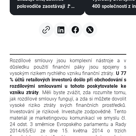
polovodiče zaostávají 🚩
400 společností z i
Western Digital klesá o 12
S&P 500, update k 
%
zaměření na krypt
Rozdílové smlouvy jsou komplexní nástroje a v
důsledku použití finanční páky jsou spojeny s
vysokým rizikem rychlého vzniku finanční ztráty.
U 77
% účtů retailových investorů došlo při obchodování s
rozdílovými smlouvami u tohoto poskytovatele ke
vzniku ztráty
. Měli byste zvážit, zda rozumíte tomu,
jak rozdílové smlouvy fungují, a zda si můžete dovolit
vysoké riziko ztráty svých finančních prostředků.
Investování je rizikové. Investujte zodpovědně. Tento
materiál je marketingovou komunikací ve smyslu čl.
24 odst. 3 směrnice Evropského parlamentu a Rady
2014/65/EU ze dne 15. května 2014 o trzích