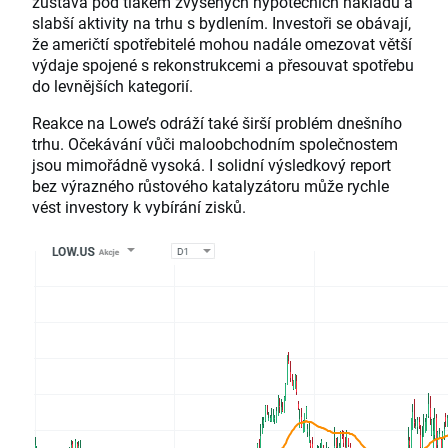
zůstává pod tlakem zvýšených hypotečních nákladů a
slabší aktivity na trhu s bydlením. Investoři se obávají,
že američtí spotřebitelé mohou nadále omezovat větší
výdaje spojené s rekonstrukcemi a přesouvat spotřebu
do levnějších kategorií.
Reakce na Lowe’s odráží také širší problém dnešního
trhu. Očekávání vůči maloobchodním společnostem
jsou mimořádně vysoká. I solidní výsledkový report
bez výrazného růstového katalyzátoru může rychle
vést investory k vybírání zisků.