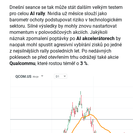
Dnešní seance se tak může stát dalším velkým testem
pro celou
AI rally
. Nvidia už měsíce slouží jako
barometr ochoty podstupovat riziko v technologickém
sektoru. Silné výsledky by mohly znovu nastartovat
momentum v polovodičových akciích. Jakýkoli
náznak zpomalení poptávky po
AI akcelerátorech
by
naopak mohl spustit agresivní vybírání zisků po jedné
z nejsilnějších rally posledních let. Po nedávných
poklesech se před otevřením trhu odrážejí také akcie
Qualcommu
, které rostou téměř o
3 %
.