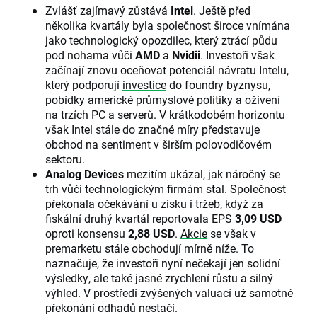
Zvlášť zajímavý zůstává
Intel
. Ještě před
několika kvartály byla společnost široce vnímána
jako technologický opozdilec, který ztrácí půdu
pod nohama vůči
AMD
a
Nvidii
. Investoři však
začínají znovu oceňovat potenciál návratu Intelu,
který podporují
investice
do foundry byznysu,
pobídky americké průmyslové politiky a oživení
na trzích PC a serverů. V krátkodobém horizontu
však Intel stále do značné míry představuje
obchod na sentiment v širším polovodičovém
sektoru.
Analog Devices
mezitím ukázal, jak náročný se
trh vůči technologickým firmám stal. Společnost
překonala očekávání u zisku i tržeb, když za
fiskální druhý kvartál reportovala EPS
3,09 USD
oproti konsensu
2,88 USD
.
Akcie
se však v
premarketu stále obchodují mírně níže. To
naznačuje, že investoři nyní nečekají jen solidní
výsledky, ale také jasné zrychlení růstu a silný
výhled. V prostředí zvýšených valuací už samotné
překonání odhadů nestačí.