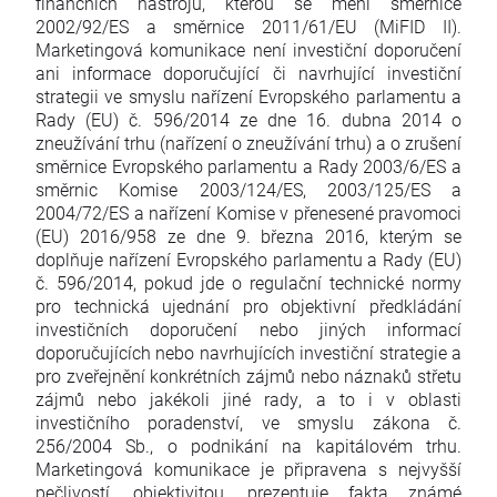
finančních nástrojů, kterou se mění směrnice
2002/92/ES a směrnice 2011/61/EU (MiFID II).
Marketingová komunikace není investiční doporučení
ani informace doporučující či navrhující investiční
strategii ve smyslu nařízení Evropského parlamentu a
Rady (EU) č. 596/2014 ze dne 16. dubna 2014 o
zneužívání trhu (nařízení o zneužívání trhu) a o zrušení
směrnice Evropského parlamentu a Rady 2003/6/ES a
směrnic Komise 2003/124/ES, 2003/125/ES a
2004/72/ES a nařízení Komise v přenesené pravomoci
(EU) 2016/958 ze dne 9. března 2016, kterým se
doplňuje nařízení Evropského parlamentu a Rady (EU)
č. 596/2014, pokud jde o regulační technické normy
pro technická ujednání pro objektivní předkládání
investičních doporučení nebo jiných informací
doporučujících nebo navrhujících investiční strategie a
pro zveřejnění konkrétních zájmů nebo náznaků střetu
zájmů nebo jakékoli jiné rady, a to i v oblasti
investičního poradenství, ve smyslu zákona č.
256/2004 Sb., o podnikání na kapitálovém trhu.
Marketingová komunikace je připravena s nejvyšší
pečlivostí, objektivitou, prezentuje fakta známé