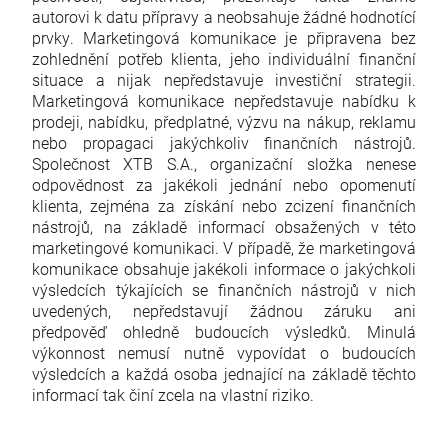
autorovi k datu přípravy a neobsahuje žádné hodnotící
prvky. Marketingová komunikace je připravena bez
zohlednění potřeb klienta, jeho individuální finanční
situace a nijak nepředstavuje investiční strategii.
Marketingová komunikace nepředstavuje nabídku k
prodeji, nabídku, předplatné, výzvu na nákup, reklamu
nebo propagaci jakýchkoliv finančních nástrojů.
Společnost XTB S.A., organizační složka nenese
odpovědnost za jakékoli jednání nebo opomenutí
klienta, zejména za získání nebo zcizení finančních
nástrojů, na základě informací obsažených v této
marketingové komunikaci. V případě, že marketingová
komunikace obsahuje jakékoli informace o jakýchkoli
výsledcích týkajících se finančních nástrojů v nich
uvedených, nepředstavují žádnou záruku ani
předpověď ohledně budoucích výsledků. Minulá
výkonnost nemusí nutně vypovídat o budoucích
výsledcích a každá osoba jednající na základě těchto
informací tak činí zcela na vlastní riziko.