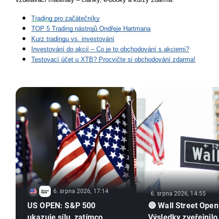
Trading
 pro začátečníky
TOP 5 Trading nástrojů Ondřeje Hartmana
Kurz tradingu vs. investování
Investování do akcií – Co je to obchodování s akciemi?
Testovací účet u XTB? Procvičte si obchodování zdarma!
6. srpna 2026, 17:14
6. srpna 2026, 14:55
US OPEN: S&P 500
🔴 Wall Street Open
ukazuje sílu, zatímco
Výsledky zveřejnilo