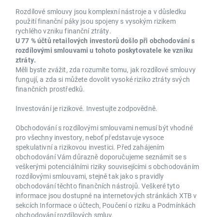
Rozdílové smlouvy jsou komplexní nástroje a v důsledku
použití finanční páky jsou spojeny s vysokým rizikem
rychlého vzniku finanční ztráty.
U 77 % účtů retailových investorů došlo při obchodování s
rozdílovými smlouvami u tohoto poskytovatele ke vzniku
ztráty.
Měli byste zvážit, zda rozumíte tomu, jak rozdílové smlouvy
fungují, a zda si můžete dovolit vysoké riziko ztráty svých
finančních prostředků.
Investování je rizikové. Investujte zodpovědně.
Obchodování s rozdílovými smlouvami nemusí být vhodné
pro všechny investory, neboť představuje vysoce
spekulativní a rizikovou investici. Před zahájením
obchodování Vám důrazně doporučujeme seznámit se s
veškerými potenciálními riziky souvisejícími s obchodováním
rozdílovými smlouvami, stejně tak jako s pravidly
obchodování těchto finančních nástrojů. Veškeré tyto
informace jsou dostupné na internetových stránkách XTB v
sekcích Informace o účtech, Poučení o riziku a Podmínkách
obchodování rozdílových smluv.