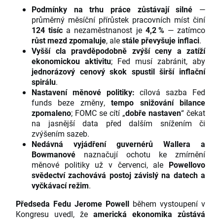
Podmínky na trhu práce zůstávají silné
—
průměrný měsíční přírůstek pracovních míst činí
124 tisíc
a nezaměstnanost je
4,2 %
— zatímco
růst mezd zpomaluje
, ale
stále převyšuje inflaci
.
Vyšší cla pravděpodobně zvýší ceny a zatíží
ekonomickou aktivitu
; Fed musí zabránit, aby
jednorázový cenový skok spustil širší inflační
spirálu
.
Nastavení měnové politiky:
cílová sazba Fed
funds beze změny,
tempo snižování bilance
zpomaleno
; FOMC se cítí „
dobře nastaven
“ čekat
na jasnější data před dalším snížením či
zvýšením sazeb.
Nedávná vyjádření guvernérů Wallera a
Bowmanové
naznačují ochotu ke zmírnění
měnové politiky už v červenci, ale
Powellovo
svědectví zachovává postoj závislý na datech a
vyčkávací režim
.
Předseda Fedu Jerome Powell
během vystoupení v
Kongresu uvedl, že
americká ekonomika zůstává