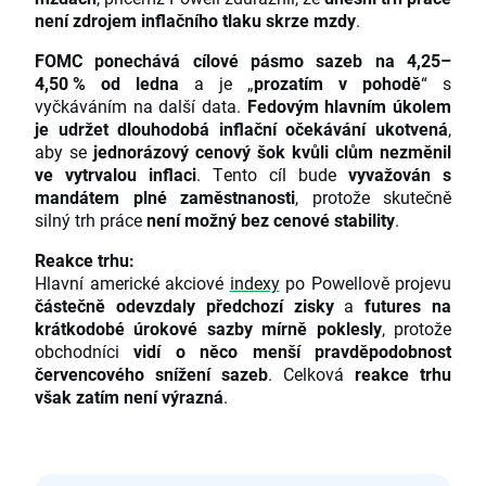
není zdrojem inflačního tlaku skrze mzdy
.
FOMC ponechává cílové pásmo sazeb na 4,25–
4,50 % od ledna
a je „
prozatím v pohodě
“ s
vyčkáváním na další data.
Fedovým hlavním úkolem
je udržet dlouhodobá inflační očekávání ukotvená
,
aby se
jednorázový cenový šok kvůli clům nezměnil
ve vytrvalou inflaci
. Tento cíl bude
vyvažován s
mandátem plné zaměstnanosti
, protože skutečně
silný trh práce
není možný bez cenové stability
.
Reakce trhu:
Hlavní americké akciové
indexy
po Powellově projevu
částečně odevzdaly předchozí zisky
a
futures na
krátkodobé úrokové sazby mírně poklesly
, protože
obchodníci
vidí o něco menší pravděpodobnost
červencového snížení sazeb
. Celková
reakce trhu
však zatím není výrazná
.