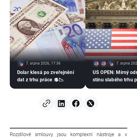
7. srpna 2026, 17:36
7. srpna 202
Dolar klesá po zveřejnění
US OPEN: Mírný od
dat z trhu práce 💲📉
stínu slabého trhu 
Rozdílové smlouvy jsou komplexní nástroje a v