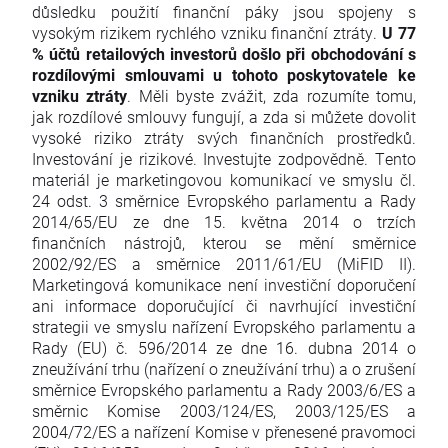
důsledku použití finanční páky jsou spojeny s
vysokým rizikem rychlého vzniku finanční ztráty.
U 77
% účtů retailových investorů došlo při obchodování s
rozdílovými smlouvami u tohoto poskytovatele ke
vzniku ztráty
. Měli byste zvážit, zda rozumíte tomu,
jak rozdílové smlouvy fungují, a zda si můžete dovolit
vysoké riziko ztráty svých finančních prostředků.
Investování je rizikové. Investujte zodpovědně. Tento
materiál je marketingovou komunikací ve smyslu čl.
24 odst. 3 směrnice Evropského parlamentu a Rady
2014/65/EU ze dne 15. května 2014 o trzích
finančních nástrojů, kterou se mění směrnice
2002/92/ES a směrnice 2011/61/EU (MiFID II).
Marketingová komunikace není investiční doporučení
ani informace doporučující či navrhující investiční
strategii ve smyslu nařízení Evropského parlamentu a
Rady (EU) č. 596/2014 ze dne 16. dubna 2014 o
zneužívání trhu (nařízení o zneužívání trhu) a o zrušení
směrnice Evropského parlamentu a Rady 2003/6/ES a
směrnic Komise 2003/124/ES, 2003/125/ES a
2004/72/ES a nařízení Komise v přenesené pravomoci