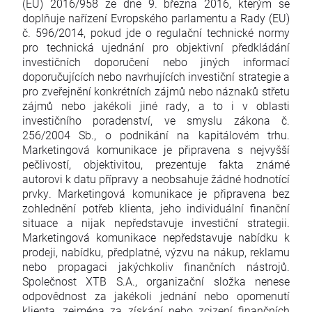
(EU) 2016/958 ze dne 9. března 2016, kterým se
doplňuje nařízení Evropského parlamentu a Rady (EU)
č. 596/2014, pokud jde o regulační technické normy
pro technická ujednání pro objektivní předkládání
investičních doporučení nebo jiných informací
doporučujících nebo navrhujících investiční strategie a
pro zveřejnění konkrétních zájmů nebo náznaků střetu
zájmů nebo jakékoli jiné rady, a to i v oblasti
investičního poradenství, ve smyslu zákona č.
256/2004 Sb., o podnikání na kapitálovém trhu.
Marketingová komunikace je připravena s nejvyšší
pečlivostí, objektivitou, prezentuje fakta známé
autorovi k datu přípravy a neobsahuje žádné hodnotící
prvky. Marketingová komunikace je připravena bez
zohlednění potřeb klienta, jeho individuální finanční
situace a nijak nepředstavuje investiční strategii.
Marketingová komunikace nepředstavuje nabídku k
prodeji, nabídku, předplatné, výzvu na nákup, reklamu
nebo propagaci jakýchkoliv finančních nástrojů.
Společnost XTB S.A., organizační složka nenese
odpovědnost za jakékoli jednání nebo opomenutí
klienta, zejména za získání nebo zcizení finančních