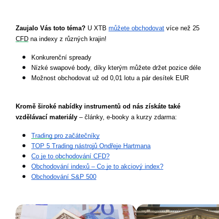
Zaujalo Vás toto téma?
 U XTB 
můžete obchodovat
 více než 25 
CFD
 na indexy z různých krajin!
Konkurenční spready
Nízké swapové body, díky kterým můžete držet pozice déle
Možnost obchodovat už od 0,01 lotu a pár desítek EUR
Kromě široké nabídky instrumentů
od nás získáte také 
vzdělávací materiály
 – články, e-booky a kurzy zdarma:
Trading
 pro začátečníky
TOP 5 Trading nástrojů Ondřeje Hartmana
Co je to 
obchodování
 CFD?
Obchodování indexů – Co je to akciový index?
Obchodování S&P 500