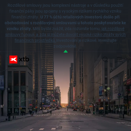
Rozdílové smlouvy jsou komplexní nástroje a v důsledku použití
finanční páky jsou spojeny s vysokým rizikem rychlého vzniku
finanční ztráty.
U 77 % účtů retailových investorů došlo při
obchodování s rozdílovými smlouvami u tohoto poskytovatele ke
vzniku ztráty.
Měli byste zvážit, zda rozumíte tomu,
jak rozdílové
smlouvy fungují, a zda si můžete dovolit vysoké riziko ztráty svých
finančních prostředků.
Investování je rizikové. Investujte
zodpovědně.