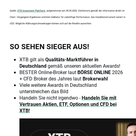
Quelle:
XTB Investment Plattform
, aufgenommen am 09.05.2026. Zeithistorie gemäß der Information direkt im
Chart. Vergangene Ergebnisse sind kein Indikator für zukünftige Performance. Das Handelsinstrument notiert in
USD. Mögliche Währungsschwankungen können sich auf die Rendite auswirken.
SO SEHEN SIEGER AUS!
XTB gilt als
Qualitäts-Marktführer in
Deutschland
gemäß unseren aktuellen Awards!
BESTER Online-Broker laut
BÖRSE ONLINE
2026
+ CFD Broker des Jahres laut
Brokerwahl
Viele weitere Awards in Deutschland
unterstreichen das Bild
Handeln Sie nicht irgendwo -
Handeln Sie mit
Vertrauen Aktien, ETF, Optionen und CFD bei
XTB!