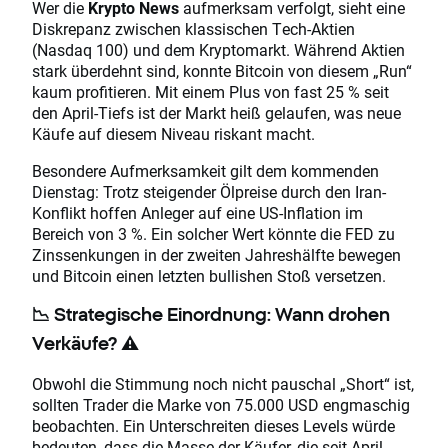
Wer die
Krypto News
aufmerksam verfolgt, sieht eine
Diskrepanz zwischen klassischen Tech-Aktien
(Nasdaq 100) und dem Kryptomarkt. Während Aktien
stark überdehnt sind, konnte Bitcoin von diesem „Run“
kaum profitieren. Mit einem Plus von fast 25 % seit
den April-Tiefs ist der Markt heiß gelaufen, was neue
Käufe auf diesem Niveau riskant macht.
Besondere Aufmerksamkeit gilt dem kommenden
Dienstag: Trotz steigender Ölpreise durch den Iran-
Konflikt hoffen Anleger auf eine US-Inflation im
Bereich von 3 %. Ein solcher Wert könnte die FED zu
Zinssenkungen in der zweiten Jahreshälfte bewegen
und Bitcoin einen letzten bullishen Stoß versetzen.
📉 Strategische Einordnung: Wann drohen
Verkäufe? ⚠️
Obwohl die Stimmung noch nicht pauschal „Short“ ist,
sollten Trader die Marke von 75.000 USD engmaschig
beobachten. Ein Unterschreiten dieses Levels würde
bedeuten, dass die Masse der Käufer, die seit April