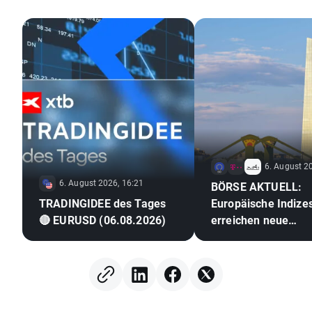
6. August 2
6. August 2026, 16:21
BÖRSE AKTUELL:
TRADINGIDEE des Tages
Europäische Indize
🔴 EURUSD (06.08.2026)
erreichen neue
Rekordstände 🎢