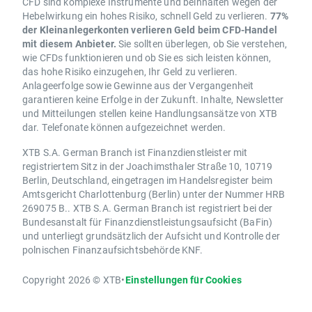
CFD sind komplexe Instrumente und beinhalten wegen der
Hebelwirkung ein hohes Risiko, schnell Geld zu verlieren.
77%
der Kleinanlegerkonten verlieren Geld beim CFD-Handel
mit diesem Anbieter.
Sie sollten überlegen, ob Sie verstehen,
wie CFDs funktionieren und ob Sie es sich leisten können,
das hohe Risiko einzugehen, Ihr Geld zu verlieren.
Anlageerfolge sowie Gewinne aus der Vergangenheit
garantieren keine Erfolge in der Zukunft. Inhalte, Newsletter
und Mitteilungen stellen keine Handlungsansätze von XTB
dar. Telefonate können aufgezeichnet werden.
XTB S.A. German Branch ist Finanzdienstleister mit
registriertem Sitz in der Joachimsthaler Straße 10, 10719
Berlin, Deutschland, eingetragen im Handelsregister beim
Amtsgericht Charlottenburg (Berlin) unter der Nummer HRB
269075 B.. XTB S.A. German Branch ist registriert bei der
Bundesanstalt für Finanzdienstleistungsaufsicht (BaFin)
und unterliegt grundsätzlich der Aufsicht und Kontrolle der
polnischen Finanzaufsichtsbehörde KNF.
Copyright 2026 © XTB
•
Einstellungen für Cookies