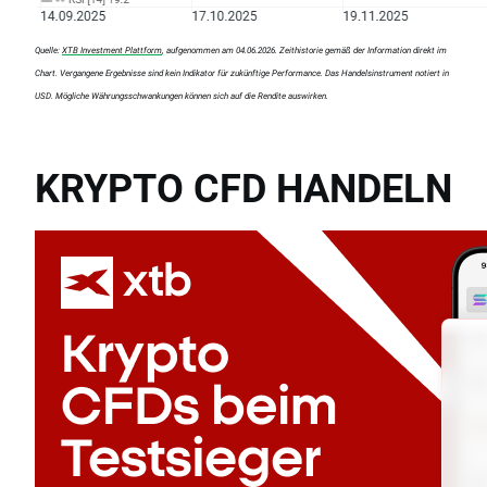
Quelle:
XTB Investment Plattform
, aufgenommen am 04.06.2026. Zeithistorie gemäß der Information direkt im
Chart. Vergangene Ergebnisse sind kein Indikator für zukünftige Performance. Das Handelsinstrument notiert in
USD. Mögliche Währungsschwankungen können sich auf die Rendite auswirken.
KRYPTO CFD HANDELN