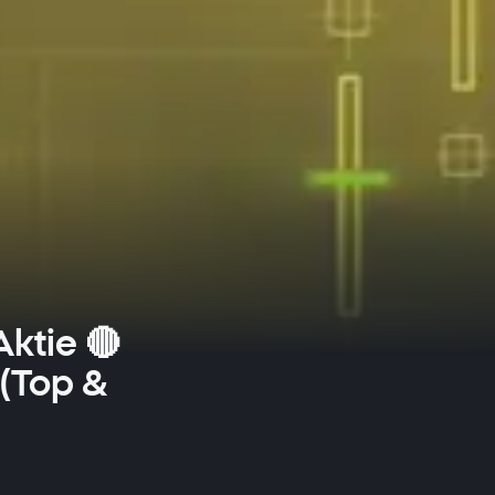
ktie 🔴
(Top &