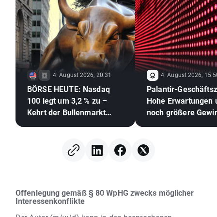
4. August 2026, 20:31
4. August 2026, 15:5
BÖRSE HEUTE: Nasdaq
Palantir-Geschäfts
100 legt um 3,2 % zu –
Hohe Erwartungen 
Kehrt der Bullenmarkt
noch größere Gewi
zurück? (04.08.2026)
Offenlegung gemäß § 80 WpHG zwecks möglicher
Interessenkonflikte