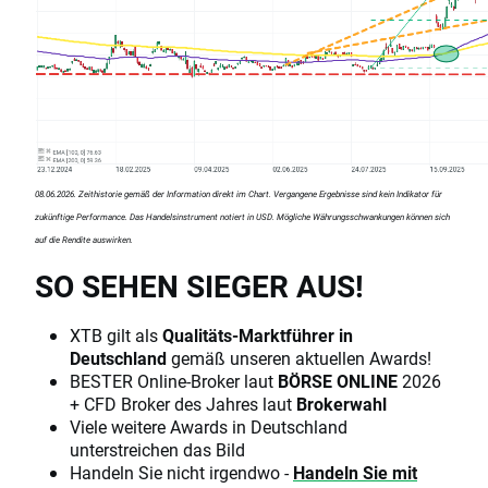
08.06.2026. Zeithistorie gemäß der Information direkt im Chart. Vergangene Ergebnisse sind kein Indikator für
zukünftige Performance. Das Handelsinstrument notiert in USD. Mögliche Währungsschwankungen können sich
auf die Rendite auswirken.
SO SEHEN SIEGER AUS!
XTB gilt als
Qualitäts-Marktführer in
Deutschland
gemäß unseren aktuellen Awards!
BESTER Online-Broker laut
BÖRSE ONLINE
2026
+ CFD Broker des Jahres laut
Brokerwahl
Viele weitere Awards in Deutschland
unterstreichen das Bild
Handeln Sie nicht irgendwo -
Handeln Sie mit