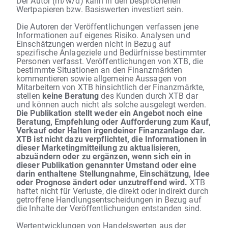
Der Autor (m/w/d) kann in den besprochenen
Wertpapieren bzw. Basiswerten investiert sein.
Die Autoren der Veröffentlichungen verfassen jene
Informationen auf eigenes Risiko. Analysen und
Einschätzungen werden nicht in Bezug auf
spezifische Anlageziele und Bedürfnisse bestimmter
Personen verfasst. Veröffentlichungen von XTB, die
bestimmte Situationen an den Finanzmärkten
kommentieren sowie allgemeine Aussagen von
Mitarbeitern von XTB hinsichtlich der Finanzmärkte,
stellen
keine Beratung
des Kunden durch XTB dar
und können auch nicht als solche ausgelegt werden.
Die Publikation stellt weder ein Angebot noch eine
Beratung, Empfehlung oder Aufforderung zum Kauf,
Verkauf oder Halten irgendeiner Finanzanlage dar.
XTB ist nicht dazu verpflichtet, die Informationen in
dieser Marketingmitteilung zu aktualisieren,
abzuändern oder zu ergänzen, wenn sich ein in
dieser Publikation genannter Umstand oder eine
darin enthaltene Stellungnahme, Einschätzung, Idee
oder Prognose ändert oder unzutreffend wird.
XTB
haftet nicht für Verluste, die direkt oder indirekt durch
getroffene Handlungsentscheidungen in Bezug auf
die Inhalte der Veröffentlichungen entstanden sind.
Wertentwicklungen von Handelswerten aus der