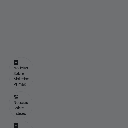
e
T
r
u
m
p
Noticias
Sobre
Materias
Primas
Noticias
Sobre
Índices