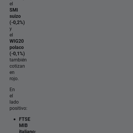
el
SMI
suizo
(-0,2%)
y
el
WIG20
polaco
(-0,1%)
también
cotizan
en
rojo.
En
el
lado
positivo:
FTSE
MIB
italiano: