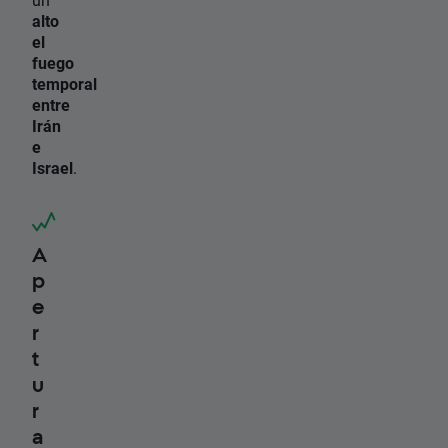
alto
el
fuego
temporal
entre
Irán
e
Israel
.
A
p
e
r
t
u
r
a