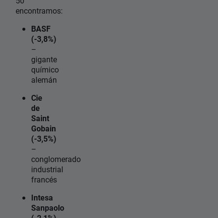
50
encontramos:
BASF
(-3,8%)
–
gigante
químico
alemán
Cie
de
Saint
Gobain
(-3,5%)
–
conglomerado
industrial
francés
Intesa
Sanpaolo
(-2,1%)