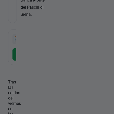
dei Paschi di
Siena.
-
Intesa
Dax
STC
ETF
-
ISP.IT, Intesa Sanpaolo SpA
ETFDAX.DE,
Descargar la APP gratuita
Descargar
Tras
las
caídas
del
viernes
en
los