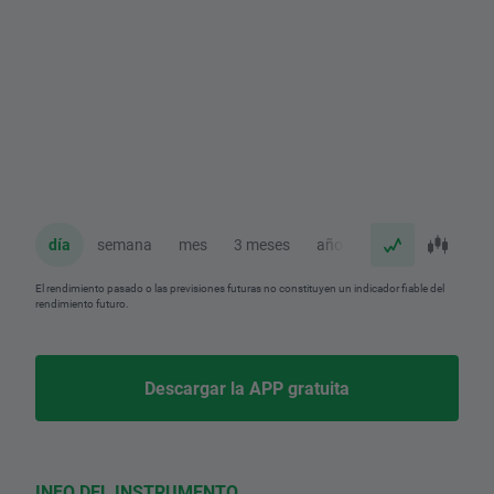
día
semana
mes
3 meses
año
El rendimiento pasado o las previsiones futuras no constituyen un indicador fiable del
rendimiento futuro.
Descargar la APP gratuita
INFO DEL INSTRUMENTO