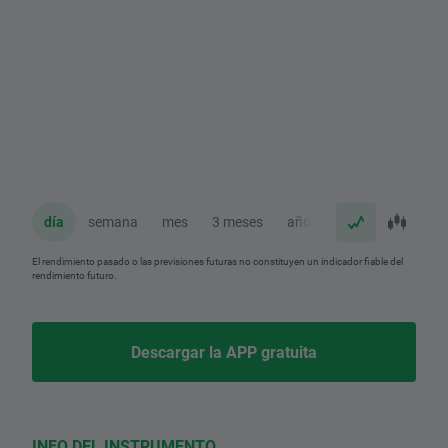
día
semana
mes
3 meses
año
El rendimiento pasado o las previsiones futuras no constituyen un indicador fiable del
rendimiento futuro.
Descargar la APP gratuita
INFO DEL INSTRUMENTO