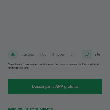
día
semana
mes
3 meses
año
El rendimiento pasado o las previsiones futuras no constituyen un indicador fiable del
rendimiento futuro.
Descargar la APP gratuita
INFO DEL INSTRUMENTO