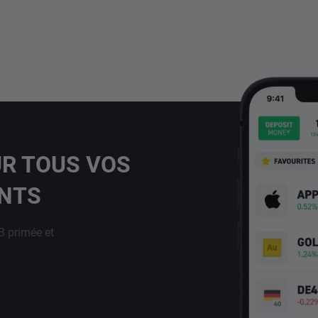
UR TOUS VOS
ENTS
B primée et