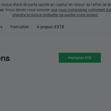
que élevé de perte rapide en capital en raison de l'effet de lev
ur.
Vous devez vous assurer
que vous comprenez comment les 
prendre le risque probable de perdre votre argent.
ts
Formation
A propos d'XTB
ons
Rejoignez XTB