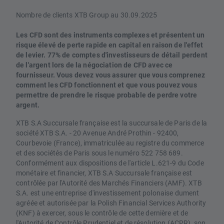
Nombre de clients XTB Group au 30.09.2025
Les CFD sont des instruments complexes et présentent un
risque élevé de perte rapide en capital en raison de l'effet
de levier. 77% de comptes d'investisseurs de détail perdent
de l'argent lors de la négociation de CFD avec ce
fournisseur. Vous devez vous assurer que vous comprenez
comment les CFD fonctionnent et que vous pouvez vous
permettre de prendre le risque probable de perdre votre
argent.
XTB S.A Succursale française est la succursale de Paris de la
société XTB S.A. - 20 Avenue André Prothin - 92400,
Courbevoie (France), immatriculée au registre du commerce
et des sociétés de Paris sous le numéro 522 758 689.
Conformément aux dispositions de l'article L.621-9 du Code
monétaire et financier, XTB S.A Succursale française est
contrôlée par l'Autorité des Marchés Financiers (AMF). XTB
S.A. est une entreprise d'investissement polonaise dument
agréée et autorisée par la Polish Financial Services Authority
(KNF) à exercer, sous le contrôle de cette dernière et de
l'Autorité de Contrôle Prudentiel et de résolution (ACPR), son