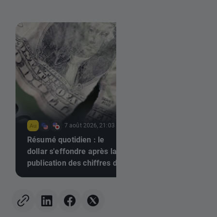
7 août 2026, 21:03
7 août 2026, 18:48
Résumé quotidien : le
dollar s'effondre après la
Le dollar tombe ap
publication des chiffres de
l'emploi US💲📉
l'emploi, l'or repart à la
hausse