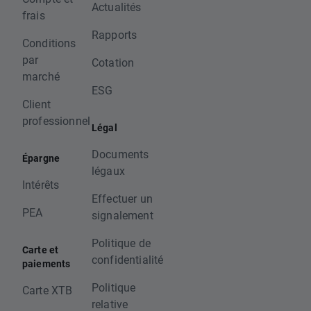
Actualités
frais
Rapports
Conditions
par
Cotation
marché
ESG
Client
professionnel
Légal
Documents
Épargne
légaux
Intérêts
Effectuer un
PEA
signalement
Politique de
Carte et
confidentialité
paiements
Politique
Carte XTB
relative