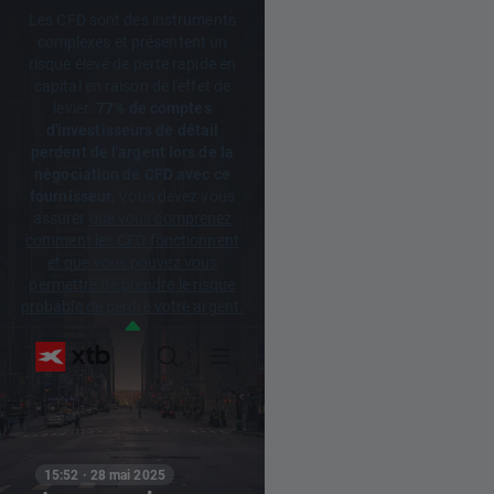
Les CFD sont des instruments
complexes et présentent un
risque élevé de perte rapide en
capital en raison de l'effet de
levier.
77% de comptes
d'investisseurs de détail
perdent de l'argent lors de la
négociation de CFD avec ce
fournisseur.
Vous devez vous
assurer
que vous comprenez
comment les CFD fonctionnent
et que vous pouvez vous
permettre de prendre le risque
probable de perdre votre argent.
15:52 · 28 mai 2025