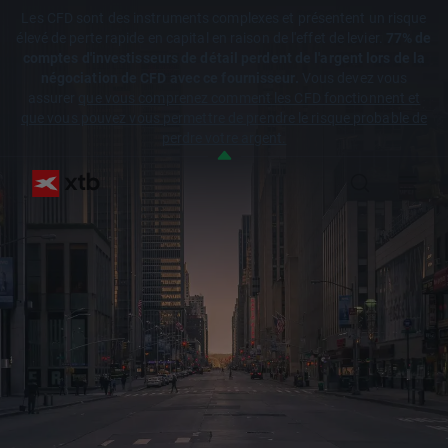
Les CFD sont des instruments complexes et présentent un risque
élevé de perte rapide en capital en raison de l'effet de levier.
77% de
comptes d'investisseurs de détail perdent de l'argent lors de la
négociation de CFD avec ce fournisseur.
Vous devez vous
assurer
que vous comprenez comment les CFD fonctionnent et
que vous pouvez vous permettre de prendre le risque probable de
perdre votre argent.