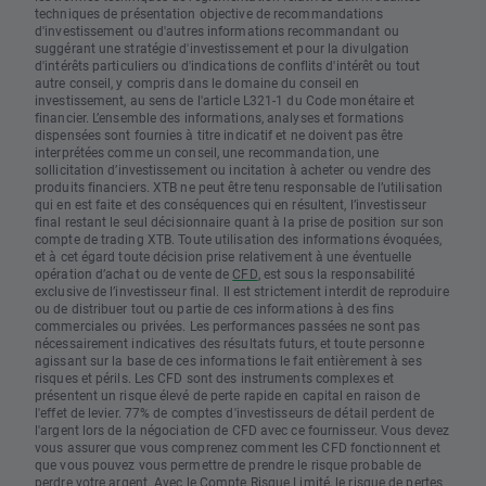
techniques de présentation objective de recommandations
d'investissement ou d'autres informations recommandant ou
suggérant une stratégie d'investissement et pour la divulgation
d'intérêts particuliers ou d'indications de conflits d'intérêt ou tout
autre conseil, y compris dans le domaine du conseil en
investissement, au sens de l'article L321-1 du Code monétaire et
financier. L’ensemble des informations, analyses et formations
dispensées sont fournies à titre indicatif et ne doivent pas être
interprétées comme un conseil, une recommandation, une
sollicitation d’investissement ou incitation à acheter ou vendre des
produits financiers. XTB ne peut être tenu responsable de l’utilisation
qui en est faite et des conséquences qui en résultent, l’investisseur
final restant le seul décisionnaire quant à la prise de position sur son
compte de trading XTB. Toute utilisation des informations évoquées,
et à cet égard toute décision prise relativement à une éventuelle
opération d’achat ou de vente de
CFD
, est sous la responsabilité
exclusive de l’investisseur final. Il est strictement interdit de reproduire
ou de distribuer tout ou partie de ces informations à des fins
commerciales ou privées. Les performances passées ne sont pas
nécessairement indicatives des résultats futurs, et toute personne
agissant sur la base de ces informations le fait entièrement à ses
risques et périls. Les CFD sont des instruments complexes et
présentent un risque élevé de perte rapide en capital en raison de
l'effet de levier. 77% de comptes d'investisseurs de détail perdent de
l'argent lors de la négociation de CFD avec ce fournisseur. Vous devez
vous assurer que vous comprenez comment les CFD fonctionnent et
que vous pouvez vous permettre de prendre le risque probable de
perdre votre
argent
. Avec le Compte Risque Limité, le risque de pertes