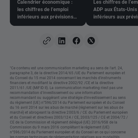
Calendrier économique :
Les chiffres de l'em
les chiffres de l'emploi
ADP aux États-Unis
inférieurs aux prévisions
inférieurs aux prévi
pourraient-ils pousser la
L'EUR/USD poursuit
Fed à relever ses taux ?
hausse 📈
"Ce contenu est une communication marketing au sens de l'art. 24,
paragraphe 3, de la directive 2014/65 /UE du Parlement européen et
du Conseil du 15 mai 2014 concernant les marchés d'instruments
financiers et modifiant la directive 2002/92 /CE et la directive
2011/61 /UE (MiFID II). La communication marketing n'est pas une
recommandation d'investissement ou une information
recommandant ou suggérant une stratégie d'investissement au sens
du règlement (UE) n°596/2014 du Parlement européen et du Conseil
du 16 avril 2014 sur les abus de marché (règlement sur les abus de
marché) et abrogeant la directive 2003/6 / CE du Parlement européen
et du Conseil et directives 2003/124 / CE, 2003/125 / CE et 2004/72 /
CE de la Commission et règlement délégué (UE) 2016/958 de la
Commission du 9 mars 2016 complétant le règlement (UE)
n°596/2014 du Parlement européen et du Conseil en ce qui concerne
les normes techniques de réglementation relatives aux modalités