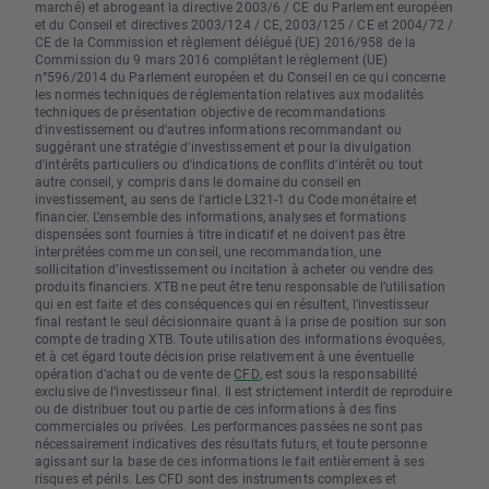
marché) et abrogeant la directive 2003/6 / CE du Parlement européen
et du Conseil et directives 2003/124 / CE, 2003/125 / CE et 2004/72 /
CE de la Commission et règlement délégué (UE) 2016/958 de la
Commission du 9 mars 2016 complétant le règlement (UE)
n°596/2014 du Parlement européen et du Conseil en ce qui concerne
les normes techniques de réglementation relatives aux modalités
techniques de présentation objective de recommandations
d'investissement ou d'autres informations recommandant ou
suggérant une stratégie d'investissement et pour la divulgation
d'intérêts particuliers ou d'indications de conflits d'intérêt ou tout
autre conseil, y compris dans le domaine du conseil en
investissement, au sens de l'article L321-1 du Code monétaire et
financier. L’ensemble des informations, analyses et formations
dispensées sont fournies à titre indicatif et ne doivent pas être
interprétées comme un conseil, une recommandation, une
sollicitation d’investissement ou incitation à acheter ou vendre des
produits financiers. XTB ne peut être tenu responsable de l’utilisation
qui en est faite et des conséquences qui en résultent, l’investisseur
final restant le seul décisionnaire quant à la prise de position sur son
compte de trading XTB. Toute utilisation des informations évoquées,
et à cet égard toute décision prise relativement à une éventuelle
opération d’achat ou de vente de
CFD
, est sous la responsabilité
exclusive de l’investisseur final. Il est strictement interdit de reproduire
ou de distribuer tout ou partie de ces informations à des fins
commerciales ou privées. Les performances passées ne sont pas
nécessairement indicatives des résultats futurs, et toute personne
agissant sur la base de ces informations le fait entièrement à ses
risques et périls. Les CFD sont des instruments complexes et