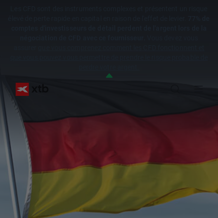
Les CFD sont des instruments complexes et présentent un risque
élevé de perte rapide en capital en raison de l'effet de levier.
77% de
comptes d'investisseurs de détail perdent de l'argent lors de la
négociation de CFD avec ce fournisseur.
Vous devez vous
assurer
que vous comprenez comment les CFD fonctionnent et
que vous pouvez vous permettre de prendre le risque probable de
perdre votre argent.