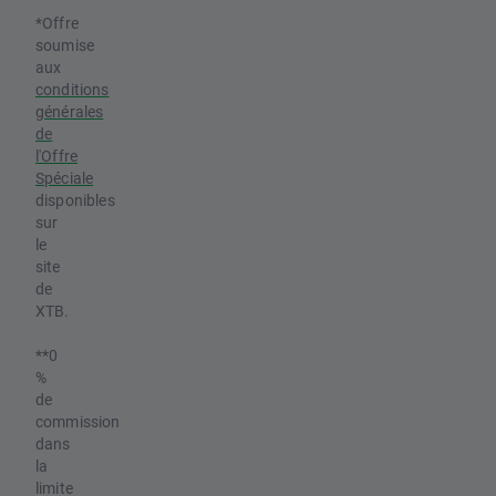
*Offre
soumise
aux
conditions
générales
de
l'Offre
Spéciale
disponibles
sur
le
site
de
XTB.
**0
%
de
commission
dans
la
limite