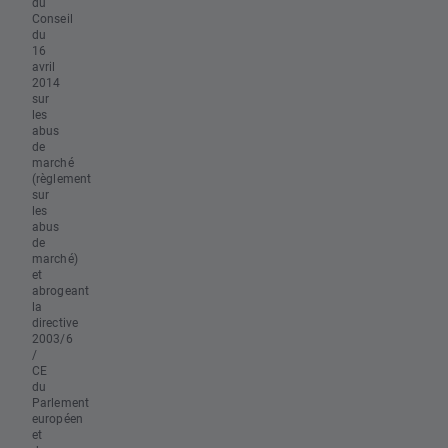
du
Conseil
du
16
avril
2014
sur
les
abus
de
marché
(règlement
sur
les
abus
de
marché)
et
abrogeant
la
directive
2003/6
/
CE
du
Parlement
européen
et