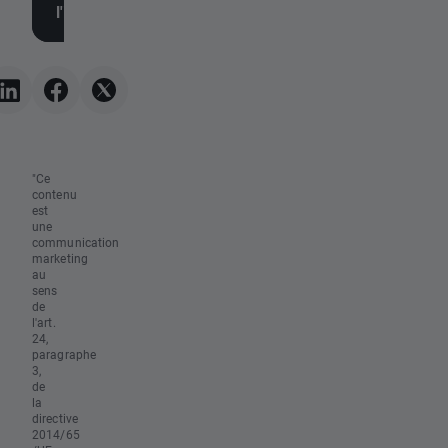
l'impasse géopolitique du
dans le détroit d'Or
week-end 🚢
les investisseurs
réagissent aux résu
de Berkshire Hath
"Ce
contenu
est
une
communication
marketing
au
sens
de
l'art.
24,
paragraphe
3,
de
la
directive
2014/65