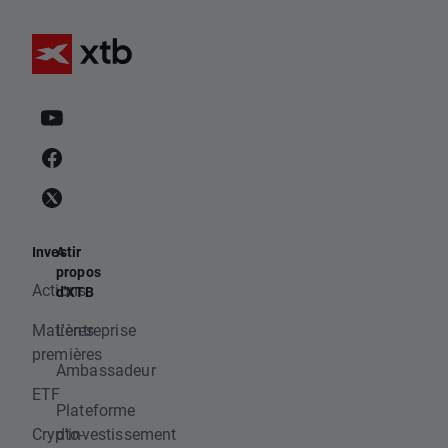
Investir
A
propos
Actions
d'XTB
Matières
L'entreprise
premières
Ambassadeur
ETF
Plateforme
Crypto-
d'investissement