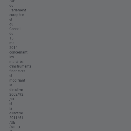
/UE
du
Parlement
européen
et
du
Conseil
du
15
mai
2014
concernant
les
marchés
d'instruments
financiers
et
modifiant
la
directive
2002/92
/CE
et
la
directive
2011/61
/UE
(MiFID