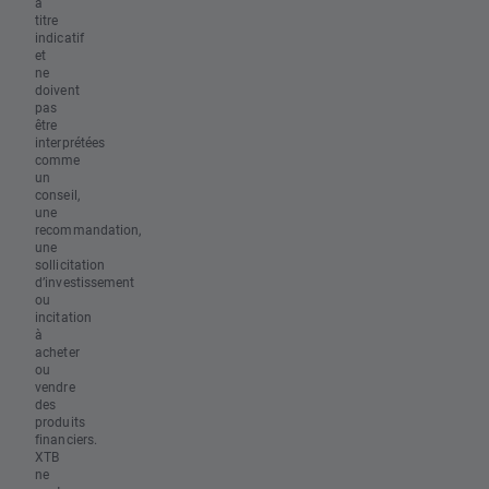
à
titre
indicatif
et
ne
doivent
pas
être
interprétées
comme
un
conseil,
une
recommandation,
une
sollicitation
d’investissement
ou
incitation
à
acheter
ou
vendre
des
produits
financiers.
XTB
ne