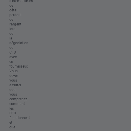
d'investisseurs
de
détail
perdent
de
l'argent
lors
de
la
négociation
de
CFD
avec
ce
fournisseur.
Vous
devez
vous
assurer
que
vous
comprenez
comment
les
CFD
fonctionnent
et
que