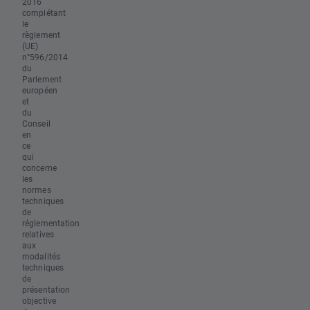
2016
complétant
le
règlement
(UE)
n°596/2014
du
Parlement
européen
et
du
Conseil
en
ce
qui
concerne
les
normes
techniques
de
réglementation
relatives
aux
modalités
techniques
de
présentation
objective