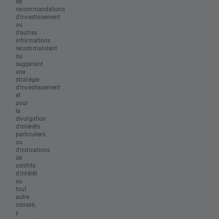
de
recommandations
d'investissement
ou
d'autres
informations
recommandant
ou
suggérant
une
stratégie
d'investissement
et
pour
la
divulgation
d'intérêts
particuliers
ou
d'indications
de
conflits
d'intérêt
ou
tout
autre
conseil,
y