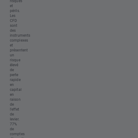
risques
et
périls.
Les
CFD
sont
des
instruments
complexes
et
présentent
un
risque
élevé
de
perte
rapide
en
capital
en
raison
de
l'effet
de
levier.
77%
de
comptes