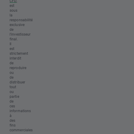
CFD
,
est
sous
la
responsabilité
exclusive
de
l’investisseur
final.
Il
est
strictement
interdit
de
reproduire
ou
de
distribuer
tout
ou
partie
de
ces
informations
à
des
fins
commerciales