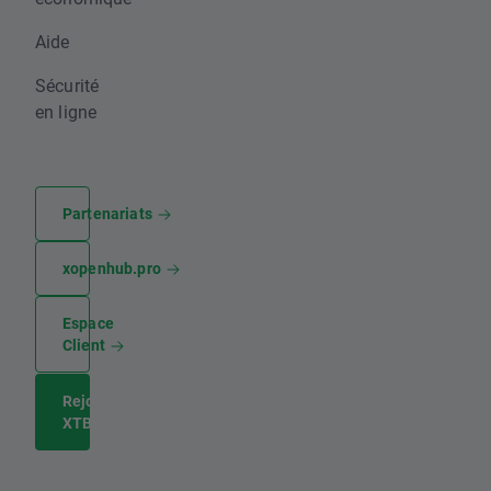
Aide
Sécurité
en ligne
Partenariats
xopenhub.pro
Espace
Client
Rejoignez
XTB