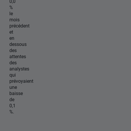
0,0
%
le
mois
précédent
et
en
dessous
des
attentes
des
analystes
qui
prévoyaient
une
baisse
de
0,1
%.