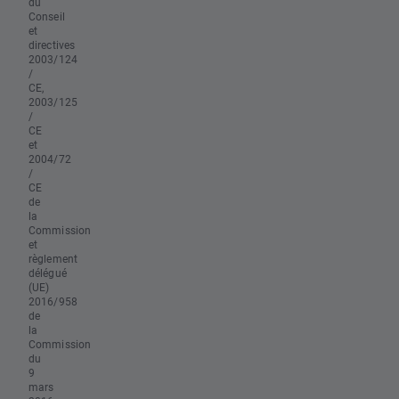
du
Conseil
et
directives
2003/124
/
CE,
2003/125
/
CE
et
2004/72
/
CE
de
la
Commission
et
règlement
délégué
(UE)
2016/958
de
la
Commission
du
9
mars