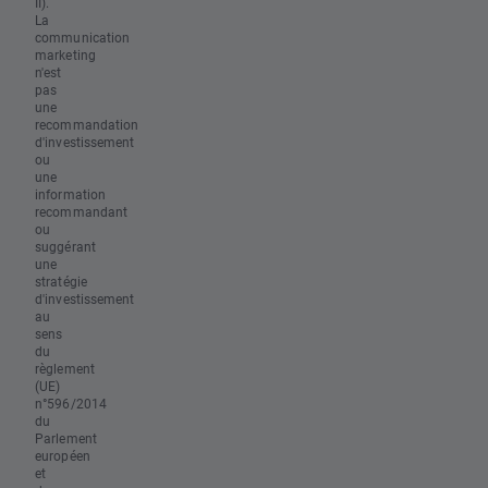
II).
La
communication
marketing
n'est
pas
une
recommandation
d'investissement
ou
une
information
recommandant
ou
suggérant
une
stratégie
d'investissement
au
sens
du
règlement
(UE)
n°596/2014
du
Parlement
européen
et