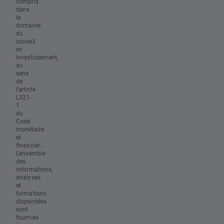
compris
dans
le
domaine
du
conseil
en
investissement,
au
sens
de
l'article
L321-
1
du
Code
monétaire
et
financier.
L’ensemble
des
informations,
analyses
et
formations
dispensées
sont
fournies