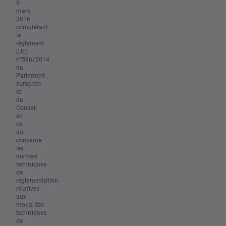
9
mars
2016
complétant
le
règlement
(UE)
n°596/2014
du
Parlement
européen
et
du
Conseil
en
ce
qui
concerne
les
normes
techniques
de
réglementation
relatives
aux
modalités
techniques
de