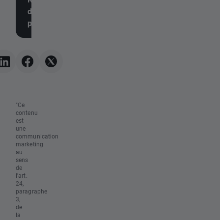
dollar s'effondre après la
3% et tente d'invers
publication des chiffres de
tendance
l'emploi, l'or repart à la
hausse
"Ce
contenu
est
une
communication
marketing
au
sens
de
l'art.
24,
paragraphe
3,
de
la