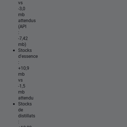
vs
-3,0
mb
attendus
(API
:
-7,42
mb)
Stocks
d'essence
:
+10,9
mb
vs
-1,5
mb
attendu
Stocks
de
distillats
: