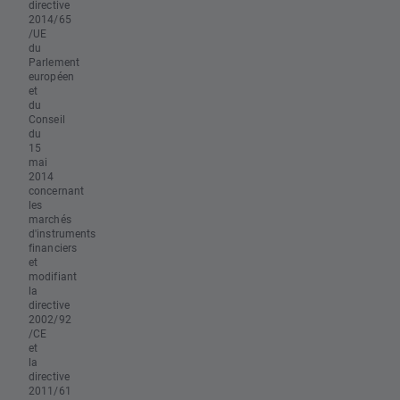
directive
2014/65
/UE
du
Parlement
européen
et
du
Conseil
du
15
mai
2014
concernant
les
marchés
d'instruments
financiers
et
modifiant
la
directive
2002/92
/CE
et
la
directive
2011/61