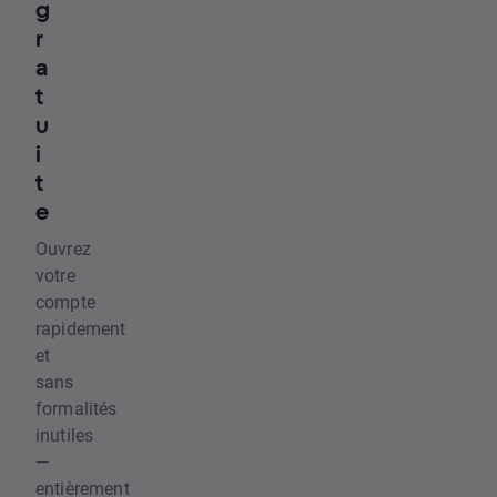
g
r
a
t
u
i
t
e
Ouvrez
votre
compte
rapidement
et
sans
formalités
inutiles
—
entièrement