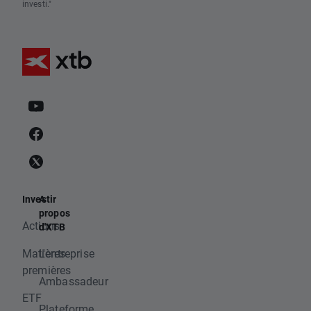
investi."
Investir
A
propos
Actions
d'XTB
Matières
L'entreprise
premières
Ambassadeur
ETF
Plateforme