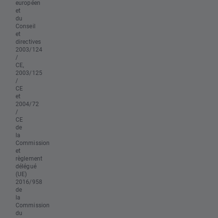
européen
et
du
Conseil
et
directives
2003/124
/
CE,
2003/125
/
CE
et
2004/72
/
CE
de
la
Commission
et
règlement
délégué
(UE)
2016/958
de
la
Commission
du