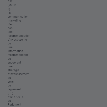
/UE
(MiFID
II).
La
communication
marketing
n'est
pas
une
recommandation
d'investissement
ou
une
information
recommandant
ou
suggérant
une
stratégie
d'investissement
au
sens
du
règlement
(UE)
n°596/2014
du
Parlement