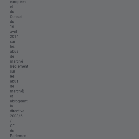
européen
et
du
Conseil
du
16
avril
2014
sur
les
abus
de
marché
(règlement
sur
les
abus
de
marché)
et
abrogeant
la
directive
2003/6
/
CE
du
Parlement