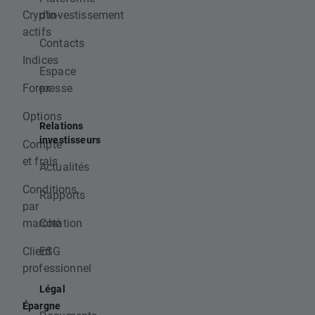
Crypto-
d'investissement
actifs
Contacts
Indices
Espace
Forex
presse
Options
Relations
investisseurs
Compte
et frais
Actualités
Conditions
Rapports
par
marché
Cotation
Client
ESG
professionnel
Légal
Épargne