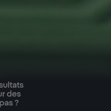
ultats
ur des
pas ?