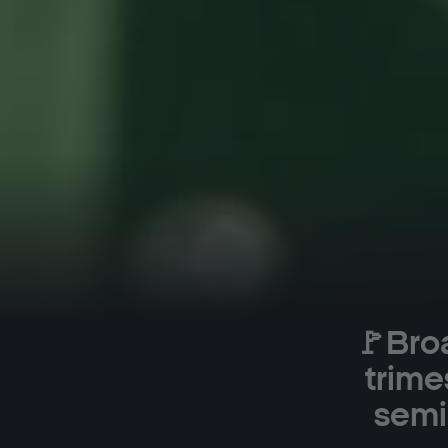
🚩Bro
trime
semi