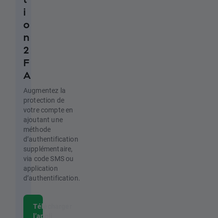
i
o
n
2
F
A
Augmentez la
protection de
votre compte en
ajoutant une
méthode
d’authentification
supplémentaire,
via code SMS ou
application
d’authentification.
Télécharger
l’appli