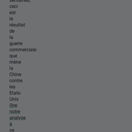
ceci
est
le
résultat
de
la
guerre
commerciale
que
mène
la
Chine
contre
les
Etats-
Unis
(
lire
notre
analyse
à
ce