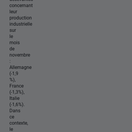
concernant
leur
production
industrielle
sur
le
mois
de
novembre
:
Allemagne
(-1,9
%),
France
(-1,3%),
Italie
(-1,6%).
Dans
ce
contexte,
le