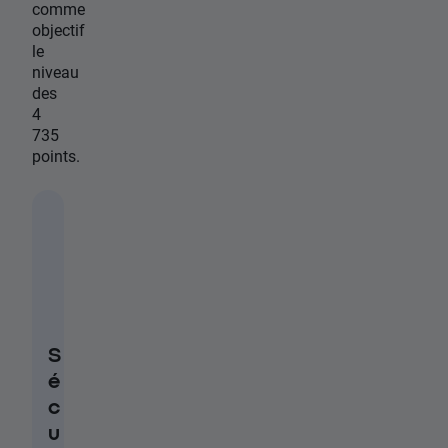
comme
objectif
le
niveau
des
4
735
points.
S
é
c
u