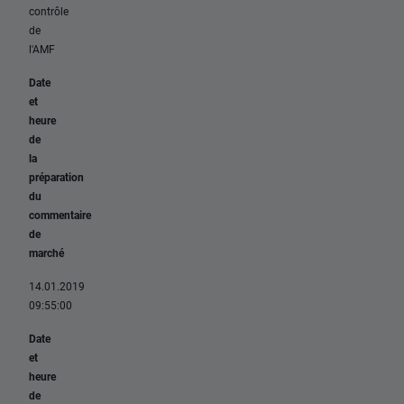
contrôle
de
l'AMF
Date
et
heure
de
la
préparation
du
commentaire
de
marché
14.01.2019
09:55:00
Date
et
heure
de