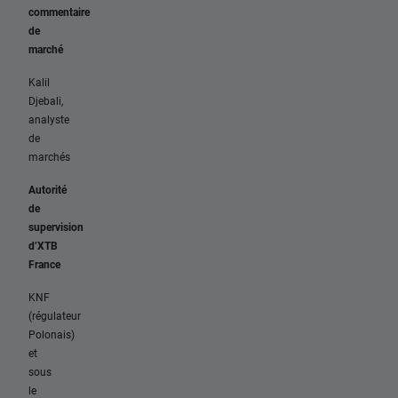
commentaire
de
marché
Kalil
Djebali,
analyste
de
marchés
Autorité
de
supervision
d’XTB
France
KNF
(régulateur
Polonais)
et
sous
le