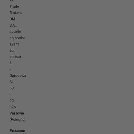
X-
Trade
Brokers
DM
S.A.,
société
polonaise
ayant
son
bureau
à
-
Ogrodowa
St.
58
-
00-
876
Varsovie
(Pologne).
Personne