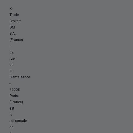
X-
Trade
Brokers
DM
S.A.
(France)
-
32
rue
de
la
Bienfaisance
-
75008
Paris
(France)
est
la
succursale
de