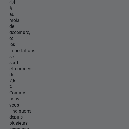
4,4
%
au
mois
de
décembre,
et
les
importations
se
sont
effondrées
de
7,6
%.
Comme
nous
vous
l’indiquons
depuis
plusieurs
semaines,