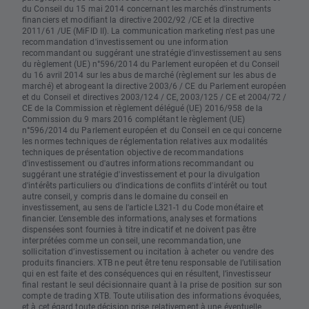
du Conseil du 15 mai 2014 concernant les marchés d'instruments
financiers et modifiant la directive 2002/92 /CE et la directive
2011/61 /UE (MiFID II). La communication marketing n'est pas une
recommandation d'investissement ou une information
recommandant ou suggérant une stratégie d'investissement au sens
du règlement (UE) n°596/2014 du Parlement européen et du Conseil
du 16 avril 2014 sur les abus de marché (règlement sur les abus de
marché) et abrogeant la directive 2003/6 / CE du Parlement européen
et du Conseil et directives 2003/124 / CE, 2003/125 / CE et 2004/72 /
CE de la Commission et règlement délégué (UE) 2016/958 de la
Commission du 9 mars 2016 complétant le règlement (UE)
n°596/2014 du Parlement européen et du Conseil en ce qui concerne
les normes techniques de réglementation relatives aux modalités
techniques de présentation objective de recommandations
d'investissement ou d'autres informations recommandant ou
suggérant une stratégie d'investissement et pour la divulgation
d'intérêts particuliers ou d'indications de conflits d'intérêt ou tout
autre conseil, y compris dans le domaine du conseil en
investissement, au sens de l'article L321-1 du Code monétaire et
financier. L’ensemble des informations, analyses et formations
dispensées sont fournies à titre indicatif et ne doivent pas être
interprétées comme un conseil, une recommandation, une
sollicitation d’investissement ou incitation à acheter ou vendre des
produits financiers. XTB ne peut être tenu responsable de l’utilisation
qui en est faite et des conséquences qui en résultent, l’investisseur
final restant le seul décisionnaire quant à la prise de position sur son
compte de trading XTB. Toute utilisation des informations évoquées,
et à cet égard toute décision prise relativement à une éventuelle