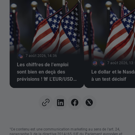
7 août 2026, 14:36
7 août 2026, 13
Les chiffres de l'emploi
sont bien en deçà des
Le dollar et le Nas
prévisions ! 🚨 L'EUR/USD
à un test décisif
s'envole 📈
"Ce contenu est une communication marketing au sens de l'art. 24,
paragraphe 3, de la directive 2014/65 /UE du Parlement européen et