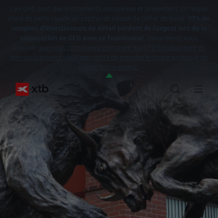
Les CFD sont des instruments complexes et présentent un risque
élevé de perte rapide en capital en raison de l'effet de levier.
77% de
comptes d'investisseurs de détail perdent de l'argent lors de la
négociation de CFD avec ce fournisseur.
Vous devez vous
assurer
que vous comprenez comment les CFD fonctionnent et
que vous pouvez vous permettre de prendre le risque probable de
perdre votre argent.