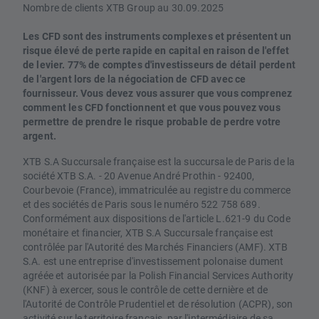
Nombre de clients XTB Group au 30.09.2025
Les CFD sont des instruments complexes et présentent un
risque élevé de perte rapide en capital en raison de l'effet
de levier. 77% de comptes d'investisseurs de détail perdent
de l'argent lors de la négociation de CFD avec ce
fournisseur. Vous devez vous assurer que vous comprenez
comment les CFD fonctionnent et que vous pouvez vous
permettre de prendre le risque probable de perdre votre
argent.
XTB S.A Succursale française est la succursale de Paris de la
société XTB S.A. - 20 Avenue André Prothin - 92400,
Courbevoie (France), immatriculée au registre du commerce
et des sociétés de Paris sous le numéro 522 758 689.
Conformément aux dispositions de l'article L.621-9 du Code
monétaire et financier, XTB S.A Succursale française est
contrôlée par l'Autorité des Marchés Financiers (AMF). XTB
S.A. est une entreprise d'investissement polonaise dument
agréée et autorisée par la Polish Financial Services Authority
(KNF) à exercer, sous le contrôle de cette dernière et de
l'Autorité de Contrôle Prudentiel et de résolution (ACPR), son
activité sur le territoire français, par l'intermédiaire de sa