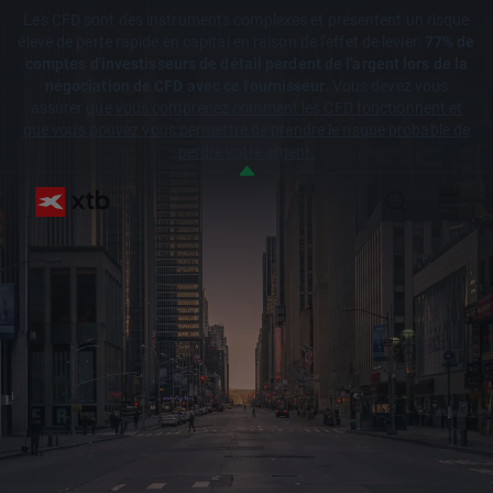
Les CFD sont des instruments complexes et présentent un risque
élevé de perte rapide en capital en raison de l'effet de levier.
77% de
comptes d'investisseurs de détail perdent de l'argent lors de la
négociation de CFD avec ce fournisseur.
Vous devez vous
assurer
que vous comprenez comment les CFD fonctionnent et
que vous pouvez vous permettre de prendre le risque probable de
perdre votre argent.