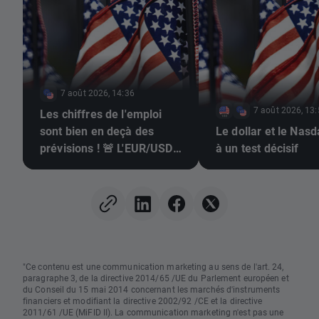
7 août 2026, 14:36
7 août 2026, 13
Les chiffres de l'emploi
sont bien en deçà des
Le dollar et le Nas
prévisions ! 🚨 L'EUR/USD
à un test décisif
s'envole 📈
"Ce contenu est une communication marketing au sens de l'art. 24,
paragraphe 3, de la directive 2014/65 /UE du Parlement européen et
du Conseil du 15 mai 2014 concernant les marchés d'instruments
financiers et modifiant la directive 2002/92 /CE et la directive
2011/61 /UE (MiFID II). La communication marketing n'est pas une