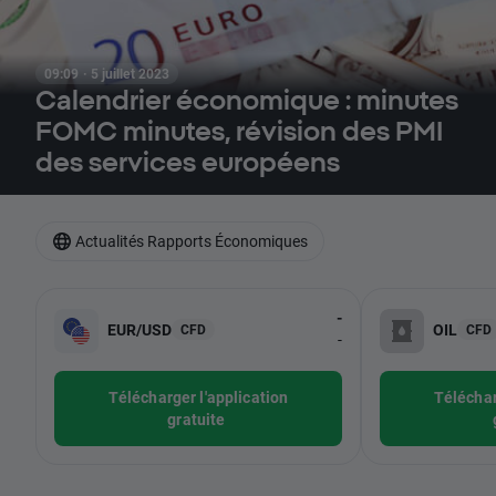
09:09 · 5 juillet 2023
Calendrier économique : minutes
FOMC minutes, révision des PMI
des services européens
Actualités Rapports Économiques
-
EUR/USD
OIL
CFD
CFD
-
Télécharger l'application
Téléchar
gratuite