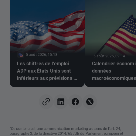
5 août 2026, 15:18
5 août 2026, 09:14
Les chiffres de l'emploi
Calendrier économi
ADP aux États-Unis sont
données
inférieurs aux prévisions !
macroéconomique
L'EUR/USD poursuit sa
américaines et résu
hausse 📈
des géants de la te
"Ce contenu est une communication marketing au sens de l'art. 24,
paragraphe 3, de la directive 2014/65 /UE du Parlement européen et