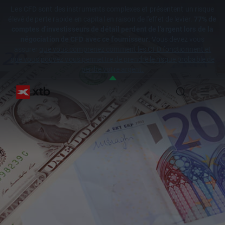
Les CFD sont des instruments complexes et présentent un risque
élevé de perte rapide en capital en raison de l'effet de levier.
77% de
comptes d'investisseurs de détail perdent de l'argent lors de la
négociation de CFD avec ce fournisseur.
Vous devez vous
assurer
que vous comprenez comment les CFD fonctionnent et
que vous pouvez vous permettre de prendre le risque probable de
perdre votre argent.