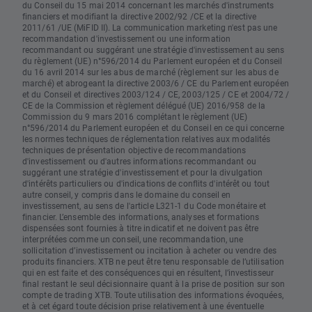
du Conseil du 15 mai 2014 concernant les marchés d'instruments
financiers et modifiant la directive 2002/92 /CE et la directive
2011/61 /UE (MiFID II). La communication marketing n'est pas une
recommandation d'investissement ou une information
recommandant ou suggérant une stratégie d'investissement au sens
du règlement (UE) n°596/2014 du Parlement européen et du Conseil
du 16 avril 2014 sur les abus de marché (règlement sur les abus de
marché) et abrogeant la directive 2003/6 / CE du Parlement européen
et du Conseil et directives 2003/124 / CE, 2003/125 / CE et 2004/72 /
CE de la Commission et règlement délégué (UE) 2016/958 de la
Commission du 9 mars 2016 complétant le règlement (UE)
n°596/2014 du Parlement européen et du Conseil en ce qui concerne
les normes techniques de réglementation relatives aux modalités
techniques de présentation objective de recommandations
d'investissement ou d'autres informations recommandant ou
suggérant une stratégie d'investissement et pour la divulgation
d'intérêts particuliers ou d'indications de conflits d'intérêt ou tout
autre conseil, y compris dans le domaine du conseil en
investissement, au sens de l'article L321-1 du Code monétaire et
financier. L’ensemble des informations, analyses et formations
dispensées sont fournies à titre indicatif et ne doivent pas être
interprétées comme un conseil, une recommandation, une
sollicitation d’investissement ou incitation à acheter ou vendre des
produits financiers. XTB ne peut être tenu responsable de l’utilisation
qui en est faite et des conséquences qui en résultent, l’investisseur
final restant le seul décisionnaire quant à la prise de position sur son
compte de trading XTB. Toute utilisation des informations évoquées,
et à cet égard toute décision prise relativement à une éventuelle