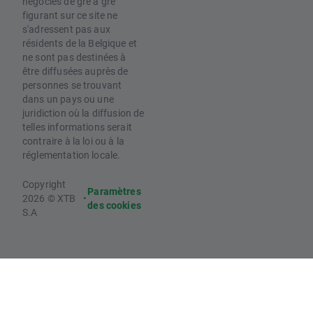
négociés de gré à gré
figurant sur ce site ne
s'adressent pas aux
résidents de la Belgique et
ne sont pas destinées à
être diffusées auprès de
personnes se trouvant
dans un pays ou une
juridiction où la diffusion de
telles informations serait
contraire à la loi ou à la
réglementation locale.
Copyright
Paramètres
2026 © XTB
•
des cookies
S.A