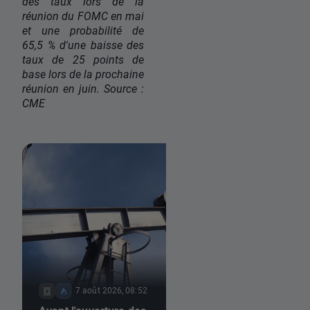
des taux lors de la
réunion du FOMC en mai
et une probabilité de
65,5 % d'une baisse des
taux de 25 points de
base lors de la prochaine
réunion en juin. Source :
CME
7 août 2026, 08:52
6 août 2026