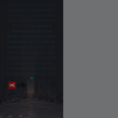
Les CFD sont des instruments
complexes et présentent un
risque élevé de perte rapide en
capital en raison de l'effet de
levier.
77% de comptes
d'investisseurs de détail
perdent de l'argent lors de la
négociation de CFD avec ce
fournisseur.
Vous devez vous
assurer
que vous comprenez
comment les CFD fonctionnent
et que vous pouvez vous
permettre de prendre le risque
probable de perdre votre argent.