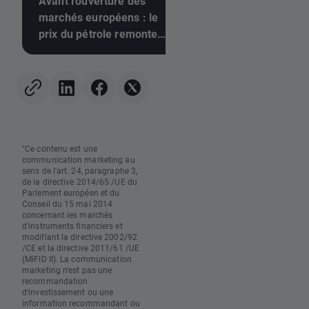
Avant l'ouverture des
Calendrier économi
marchés européens : le
les chiffres de l'em
prix du pétrole remonte
inférieurs aux prév
(07/08/2026)
pourraient-ils pouss
Fed à relever ses t
"Ce contenu est une
communication marketing au
sens de l'art. 24, paragraphe 3,
de la directive 2014/65 /UE du
Parlement européen et du
Conseil du 15 mai 2014
concernant les marchés
d'instruments financiers et
modifiant la directive 2002/92
/CE et la directive 2011/61 /UE
(MiFID II). La communication
marketing n'est pas une
recommandation
d'investissement ou une
information recommandant ou