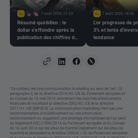
7 août 2026, 21:03
7 août 2026, 18:46
Résumé quotidien : le
L'or progresse de p
dollar s'effondre après la
3% et tente d'invers
publication des chiffres de
tendance
l'emploi, l'or repart à la
hausse
"Ce contenu est une communication marketing au sens de l'art. 24,
paragraphe 3, de la directive 2014/65 /UE du Parlement européen et
du Conseil du 15 mai 2014 concernant les marchés d'instruments
financiers et modifiant la directive 2002/92 /CE et la directive
2011/61 /UE (MiFID II). La communication marketing n'est pas une
recommandation d'investissement ou une information
recommandant ou suggérant une stratégie d'investissement au sens
du règlement (UE) n°596/2014 du Parlement européen et du Conseil
du 16 avril 2014 sur les abus de marché (règlement sur les abus de
marché) et abrogeant la directive 2003/6 / CE du Parlement européen
et du Conseil et directives 2003/124 / CE, 2003/125 / CE et 2004/72 /