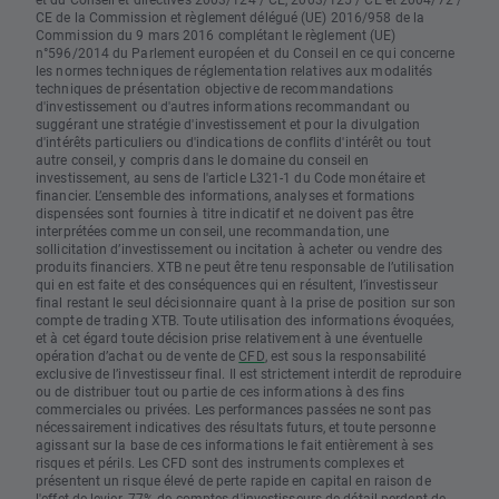
CE de la Commission et règlement délégué (UE) 2016/958 de la
Commission du 9 mars 2016 complétant le règlement (UE)
n°596/2014 du Parlement européen et du Conseil en ce qui concerne
les normes techniques de réglementation relatives aux modalités
techniques de présentation objective de recommandations
d'investissement ou d'autres informations recommandant ou
suggérant une stratégie d'investissement et pour la divulgation
d'intérêts particuliers ou d'indications de conflits d'intérêt ou tout
autre conseil, y compris dans le domaine du conseil en
investissement, au sens de l'article L321-1 du Code monétaire et
financier. L’ensemble des informations, analyses et formations
dispensées sont fournies à titre indicatif et ne doivent pas être
interprétées comme un conseil, une recommandation, une
sollicitation d’investissement ou incitation à acheter ou vendre des
produits financiers. XTB ne peut être tenu responsable de l’utilisation
qui en est faite et des conséquences qui en résultent, l’investisseur
final restant le seul décisionnaire quant à la prise de position sur son
compte de trading XTB. Toute utilisation des informations évoquées,
et à cet égard toute décision prise relativement à une éventuelle
opération d’achat ou de vente de
CFD
, est sous la responsabilité
exclusive de l’investisseur final. Il est strictement interdit de reproduire
ou de distribuer tout ou partie de ces informations à des fins
commerciales ou privées. Les performances passées ne sont pas
nécessairement indicatives des résultats futurs, et toute personne
agissant sur la base de ces informations le fait entièrement à ses
risques et périls. Les CFD sont des instruments complexes et
présentent un risque élevé de perte rapide en capital en raison de
l'effet de levier. 77% de comptes d'investisseurs de détail perdent de