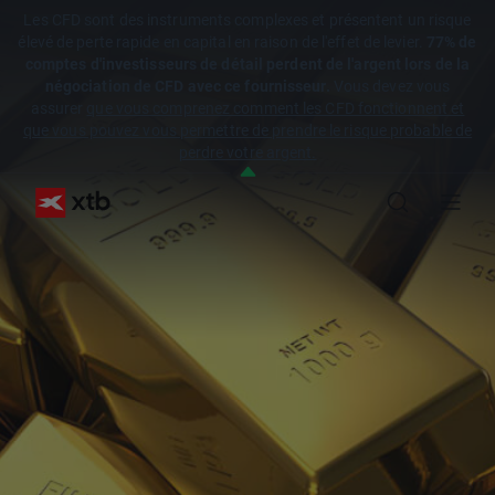
Les CFD sont des instruments complexes et présentent un risque
élevé de perte rapide en capital en raison de l'effet de levier.
77% de
comptes d'investisseurs de détail perdent de l'argent lors de la
négociation de CFD avec ce fournisseur.
Vous devez vous
assurer
que vous comprenez comment les CFD fonctionnent et
que vous pouvez vous permettre de prendre le risque probable de
perdre votre argent.