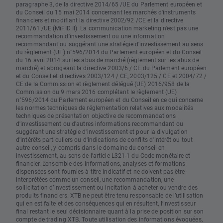
paragraphe 3, de la directive 2014/65 /UE du Parlement européen et
du Conseil du 15 mai 2014 concernant les marchés d'instruments
financiers et modifiant la directive 2002/92 /CE et la directive
2011/61 /UE (MiFID II). La communication marketing n'est pas une
recommandation d'investissement ou une information
recommandant ou suggérant une stratégie d'investissement au sens
du règlement (UE) n°596/2014 du Parlement européen et du Conseil
du 16 avril 2014 sur les abus de marché (règlement sur les abus de
marché) et abrogeant la directive 2003/6 / CE du Parlement européen
et du Conseil et directives 2003/124 / CE, 2003/125 / CE et 2004/72 /
CE de la Commission et règlement délégué (UE) 2016/958 de la
Commission du 9 mars 2016 complétant le règlement (UE)
n°596/2014 du Parlement européen et du Conseil en ce qui concerne
les normes techniques de réglementation relatives aux modalités
techniques de présentation objective de recommandations
d'investissement ou d'autres informations recommandant ou
suggérant une stratégie d'investissement et pour la divulgation
d'intérêts particuliers ou d'indications de conflits d'intérêt ou tout
autre conseil, y compris dans le domaine du conseil en
investissement, au sens de l'article L321-1 du Code monétaire et
financier. L’ensemble des informations, analyses et formations
dispensées sont fournies à titre indicatif et ne doivent pas être
interprétées comme un conseil, une recommandation, une
sollicitation d’investissement ou incitation à acheter ou vendre des
produits financiers. XTB ne peut être tenu responsable de l’utilisation
qui en est faite et des conséquences qui en résultent, l’investisseur
final restant le seul décisionnaire quant à la prise de position sur son
compte de trading XTB. Toute utilisation des informations évoquées,