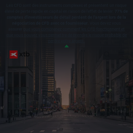
Les CFD sont des instruments complexes et présentent un risque
élevé de perte rapide en capital en raison de l'effet de levier.
77% de
comptes d'investisseurs de détail perdent de l'argent lors de la
négociation de CFD avec ce fournisseur.
Vous devez vous
assurer
que vous comprenez comment les CFD fonctionnent et
que vous pouvez vous permettre de prendre le risque probable de
perdre votre argent.