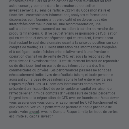
d'intérêts particuliers ou d'indications de conflits d'intérêt ou tout
autre conseil, y compris dans le domaine du conseil en
investissement, au sens de l'article L321-1 du Code monétaire et
financier. L’ensemble des informations, analyses et formations
dispensées sont fournies à titre indicatif et ne doivent pas être
interprétées comme un conseil, une recommandation, une
sollicitation d’investissement ou incitation à acheter ou vendre des
produits financiers. XTB ne peut être tenu responsable de l’utilisation
qui en est faite et des conséquences qui en résultent, l’investisseur
final restant le seul décisionnaire quant à la prise de position sur son
compte de trading XTB. Toute utilisation des informations évoquées,
et à cet égard toute décision prise relativement à une éventuelle
opération d’achat ou de vente de
CFD
, est sous la responsabilité
exclusive de l’investisseur final. Il est strictement interdit de reproduire
ou de distribuer tout ou partie de ces informations à des fins
commerciales ou privées. Les performances passées ne sont pas
nécessairement indicatives des résultats futurs, et toute personne
agissant sur la base de ces informations le fait entièrement à ses
risques et périls. Les CFD sont des instruments complexes et
présentent un risque élevé de perte rapide en capital en raison de
l'effet de levier. 77% de comptes d'investisseurs de détail perdent de
l'argent lors de la négociation de CFD avec ce fournisseur. Vous devez
vous assurer que vous comprenez comment les CFD fonctionnent et
que vous pouvez vous permettre de prendre le risque probable de
perdre votre
argent
. Avec le Compte Risque Limité, le risque de pertes
est limité au capital investi."