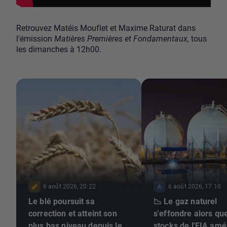
Retrouvez Matéis Mouflet et Maxime Raturat dans
l'émission
Matières Premières et Fondamentaux,
tous
les dimanches à 12h00.
6 août 2026, 20:22
6 août 2026, 17:10
Le blé poursuit sa
📉 Le gaz naturel
correction et atteint son
s'effondre alors que
plus bas niveau depuis le
stocks de l'EIA amé