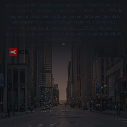
Les CFD sont des instruments complexes et présentent un risque
élevé de perte rapide en capital en raison de l'effet de levier.
77% de
comptes d'investisseurs de détail perdent de l'argent lors de la
négociation de CFD avec ce fournisseur.
Vous devez vous
assurer
que vous comprenez comment les CFD fonctionnent et
que vous pouvez vous permettre de prendre le risque probable de
perdre votre argent.