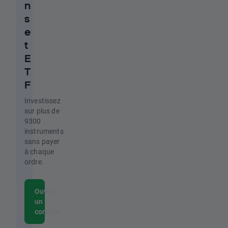
n
s
e
t
E
T
F
Investissez
sur plus de
9300
instruments
sans payer
à chaque
ordre.
Ouvrir
un
compte