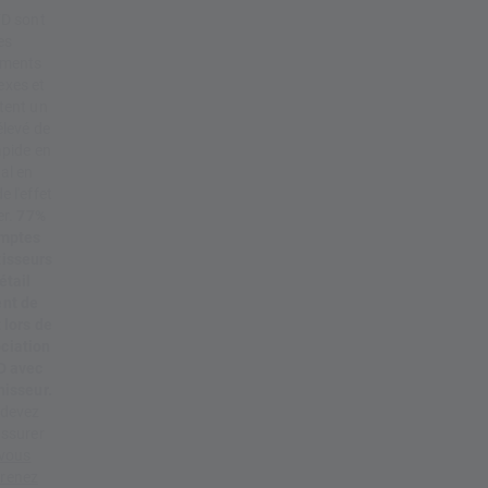
r
FD sont
g
es
uments
e
exes et
-
tent un
Q
élevé de
apide en
u
al en
’
e l'effet
er.
77%
e
mptes
s
tisseurs
t
étail
nt de
-
t lors de
c
ciation
D avec
e
nisseur.
q
devez
u
assurer
vous
e
renez