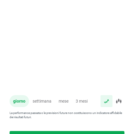
giorno
settimana
mese
3 mesi
anno
La performance passata o le previsioni future non costituiscono un indicatore affidabile
dei risultati futuri.