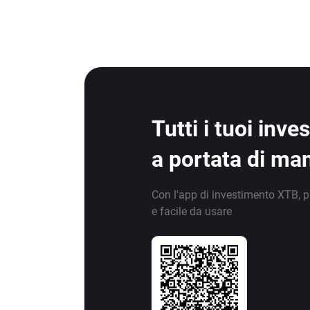
Tutti i tuoi inv
a portata di ma
Con l'app di investimento XTB, p
e facile da usare