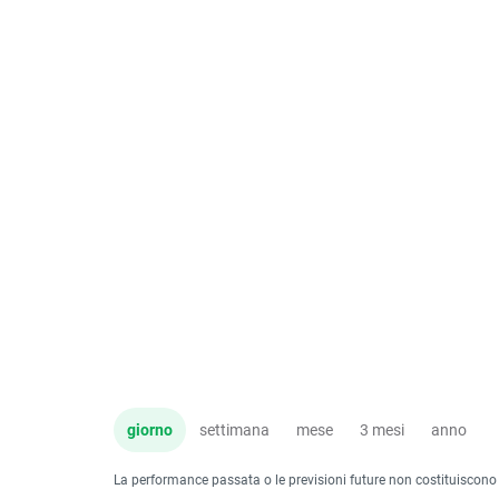
giorno
settimana
mese
3 mesi
anno
La performance passata o le previsioni future non costituiscono un