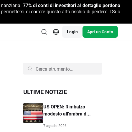
inanziaria.
77% di conti di investitori al dettaglio perdono
rmettersi di correre questo alto rischio di perdere il Suo
Login
Apri un Conto
ULTIME NOTIZIE
US OPEN: Rimbalzo
modesto all'ombra d...
7 agosto 2026