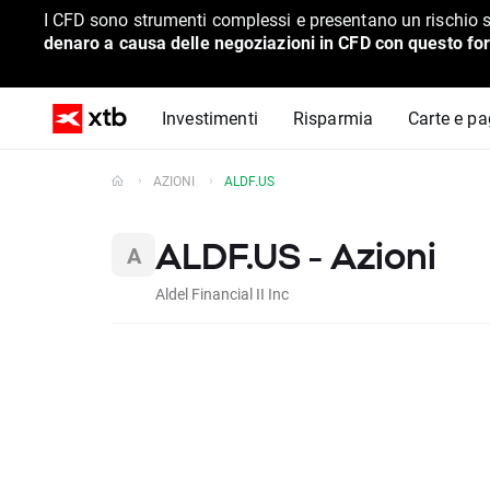
I CFD sono strumenti complessi e presentano un rischio s
denaro a causa delle negoziazioni in CFD con questo for
Investimenti
Risparmia
Carte e p
AZIONI
ALDF.US
ALDF.US - Azioni
Aldel Financial II Inc