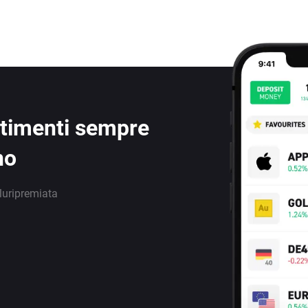
estimenti sempre
no
luripremiata