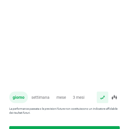
giorno
settimana
mese
3 mesi
anno
La performance passata o le previsioni future non costituiscono un indicatore affidabile
dei risultati futuri.