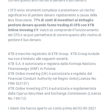
correre questo alto rischio di perdere il Suo denaro.
I CFD sono strumenti complessi e presentano un rischio
significativo di perdere denaro rapidamente a causa della
leva finanziaria.
77% di conti di investitori al dettaglio
perdono denaro quando fanno trading di CFD con XTB
Online Invesing CY.
Valuti se comprende il funzionamento
dei CFD e se può permettersi di correre questo alto rischio di
perdere il Suo denaro.
XTB è marchio registrato di XTB Group. XTB Group include
ma non è limitato alle seguenti società:
XTB S.A. è autorizzata e regolata dalla Komisja Nadzoru
Finansowego (KNF) in Polonia
XTB Online Investing (UK) è autorizzata e regolata dal
Financial Conduct Authority nel Regno Unito(Licenza No.
FRN 522157)
XTB Online Investing (CY) è autorizzata e regolamentata
dalla Cyprus Securities and Exchange Commission.(Licenza
No.169/12)
I clienti che hanno aperto un conto prima del 02-09-2021