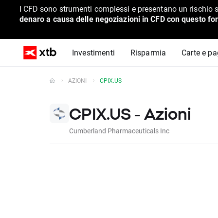
I CFD sono strumenti complessi e presentano un rischio s
denaro a causa delle negoziazioni in CFD con questo for
Investimenti
Risparmia
Carte e p
AZIONI
CPIX.US
CPIX.US - Azioni
Cumberland Pharmaceuticals Inc