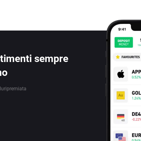
estimenti sempre
no
luripremiata