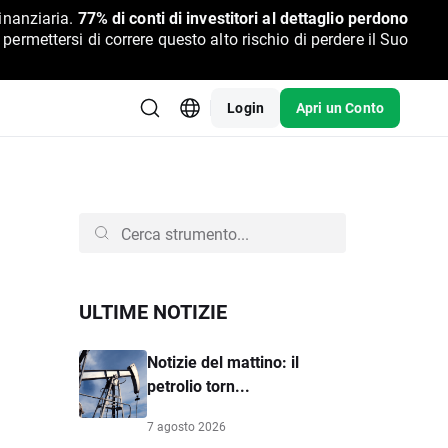
inanziaria.
77% di conti di investitori al dettaglio perdono
rmettersi di correre questo alto rischio di perdere il Suo
Login
Apri un Conto
ULTIME NOTIZIE
Notizie del mattino: il
petrolio torn...
7 agosto 2026