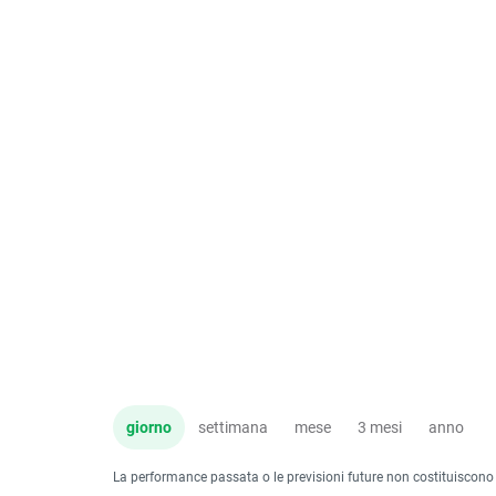
giorno
settimana
mese
3 mesi
anno
La performance passata o le previsioni future non costituiscono un