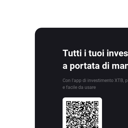
Tutti i tuoi inv
a portata di ma
Con l'app di investimento XTB, p
e facile da usare