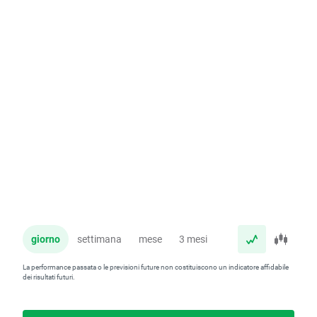
giorno
settimana
mese
3 mesi
anno
La performance passata o le previsioni future non costituiscono un indicatore affidabile
dei risultati futuri.