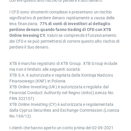
correre questo alto rischio di perdere il Suo denaro.
I CFD sono strumenti complessi e presentano un rischio
significativo di perdere denaro rapidamente a causa della
leva finanziaria.
77% di conti di investitori al dettaglio
perdono denaro quando fanno trading di CFD con XTB
Online Invesing CY.
Valuti se comprende il funzionamento
dei CFD e se può permettersi di correre questo alto rischio di
perdere il Suo denaro.
XTB è marchio registrato di XTB Group. XTB Group include
ma non è limitato alle seguenti società:
XTB S.A. è autorizzata e regolata dalla Komisja Nadzoru
Finansowego (KNF) in Polonia
XTB Online Investing (UK) è autorizzata e regolata dal
Financial Conduct Authority nel Regno Unito(Licenza No.
FRN 522157)
XTB Online Investing (CY) è autorizzata e regolamentata
dalla Cyprus Securities and Exchange Commission.(Licenza
No.169/12)
I clienti che hanno aperto un conto prima del 02-09-2021