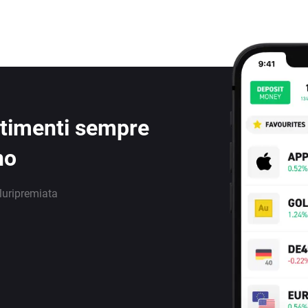
estimenti sempre
no
luripremiata