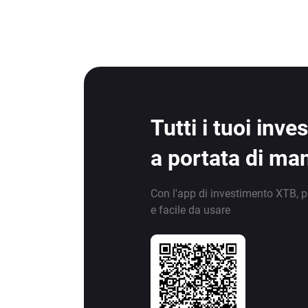
Tutti i tuoi inv
a portata di ma
Con l'app di investimento XTB, p
e facile da usare