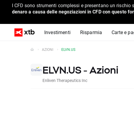
I CFD sono strumenti complessi e presentano un rischio s
denaro a causa delle negoziazioni in CFD con questo for
Investimenti
Risparmia
Carte e p
AZIONI
ELVN.US
ELVN.US - Azioni
Enliven Therapeutics Inc