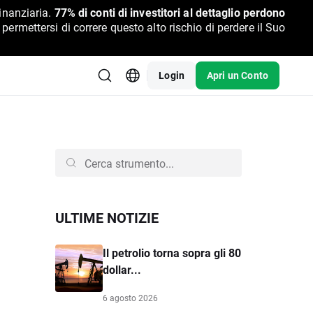
inanziaria.
77% di conti di investitori al dettaglio perdono
rmettersi di correre questo alto rischio di perdere il Suo
Login
Apri un Conto
ULTIME NOTIZIE
Il petrolio torna sopra gli 80
dollar...
6 agosto 2026