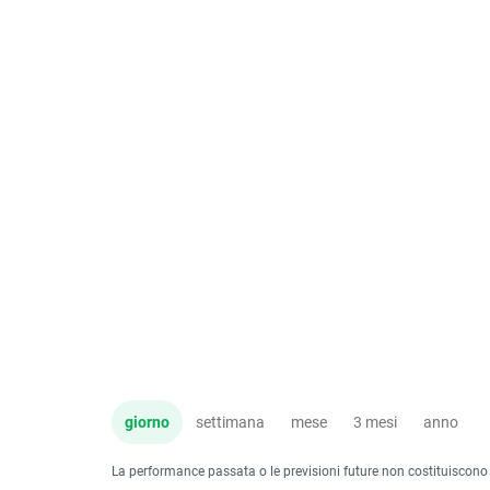
giorno
settimana
mese
3 mesi
anno
La performance passata o le previsioni future non costituiscono un