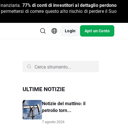
inanziaria.
77% di conti di investitori al dettaglio perdono
rmettersi di correre questo alto rischio di perdere il Suo
Login
Apri un Conto
ULTIME NOTIZIE
Notizie del mattino: il
petrolio torn...
7 agosto 2026