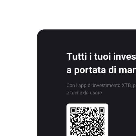
Tutti i tuoi inv
a portata di ma
Con l'app di investimento XTB, p
e facile da usare