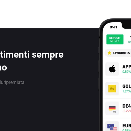
estimenti sempre
no
luripremiata