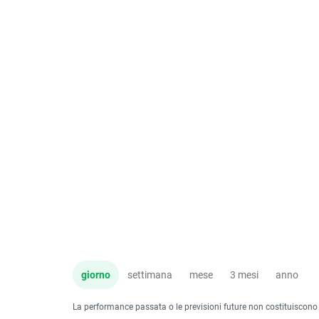
giorno
settimana
mese
3 mesi
anno
La performance passata o le previsioni future non costituiscono un