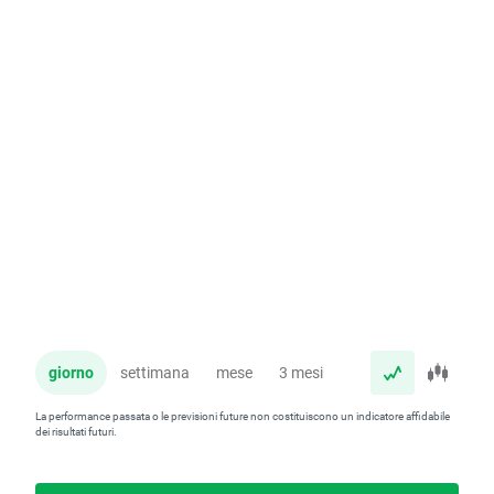
giorno
settimana
mese
3 mesi
anno
La performance passata o le previsioni future non costituiscono un indicatore affidabile
dei risultati futuri.