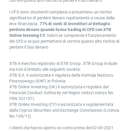
correre questo alto rischio di perdere il Suo denaro.
I CFD sono strumenti complessi e presentano un rischio
significativo di perdere denaro rapidamente a causa della
leva finanziaria.
77% di conti di investitori al dettaglio
perdono denaro quando fanno trading di CFD con XTB
Online Invesing CY.
Valuti se comprende il funzionamento
dei CFD e se può permettersi di correre questo alto rischio di
perdere il Suo denaro.
XTB è marchio registrato di XTB Group. XTB Group include
ma non è limitato alle seguenti società:
XTB S.A. è autorizzata e regolata dalla Komisja Nadzoru
Finansowego (KNF) in Polonia
XTB Online Investing (UK) è autorizzata e regolata dal
Financial Conduct Authority nel Regno Unito(Licenza No.
FRN 522157)
XTB Online Investing (CY) è autorizzata e regolamentata
dalla Cyprus Securities and Exchange Commission.(Licenza
No.169/12)
I clienti che hanno aperto un conto prima del 02-09-2021