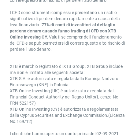
correre questo alto rischio di perdere il Suo denaro.
I CFD sono strumenti complessi e presentano un rischio
significativo di perdere denaro rapidamente a causa della
leva finanziaria.
77% di conti di investitori al dettaglio
perdono denaro quando fanno trading di CFD con XTB
Online Invesing CY.
Valuti se comprende il funzionamento
dei CFD e se può permettersi di correre questo alto rischio di
perdere il Suo denaro.
XTB è marchio registrato di XTB Group. XTB Group include
ma non è limitato alle seguenti società:
XTB S.A. è autorizzata e regolata dalla Komisja Nadzoru
Finansowego (KNF) in Polonia
XTB Online Investing (UK) è autorizzata e regolata dal
Financial Conduct Authority nel Regno Unito(Licenza No.
FRN 522157)
XTB Online Investing (CY) è autorizzata e regolamentata
dalla Cyprus Securities and Exchange Commission.(Licenza
No.169/12)
I clienti che hanno aperto un conto prima del 02-09-2021