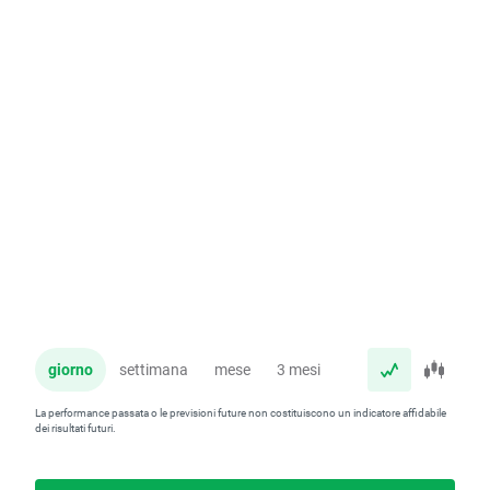
giorno
settimana
mese
3 mesi
anno
La performance passata o le previsioni future non costituiscono un indicatore affidabile
dei risultati futuri.