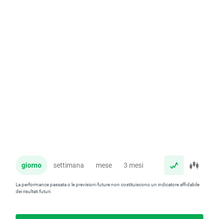
giorno
settimana
mese
3 mesi
anno
La performance passata o le previsioni future non costituiscono un indicatore affidabile
dei risultati futuri.