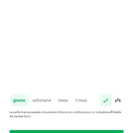
giorno
settimana
mese
3 mesi
anno
La performance passata o le previsioni future non costituiscono un indicatore affidabile
dei risultati futuri.