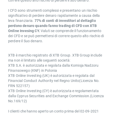
correre questo alto rischio di perdere il Suo denaro.
I CFD sono strumenti complessi e presentano un rischio
significativo di perdere denaro rapidamente a causa della
leva finanziaria.
77% di conti di investitori al dettaglio
perdono denaro quando fanno trading di CFD con XTB
Online Invesing CY.
Valuti se comprende il funzionamento
dei CFD e se può permettersi di correre questo alto rischio di
perdere il Suo denaro.
XTB è marchio registrato di XTB Group. XTB Group include
ma non è limitato alle seguenti società:
XTB S.A. è autorizzata e regolata dalla Komisja Nadzoru
Finansowego (KNF) in Polonia
XTB Online Investing (UK) è autorizzata e regolata dal
Financial Conduct Authority nel Regno Unito(Licenza No.
FRN 522157)
XTB Online Investing (CY) è autorizzata e regolamentata
dalla Cyprus Securities and Exchange Commission.(Licenza
No.169/12)
I clienti che hanno aperto un conto prima del 02-09-2021