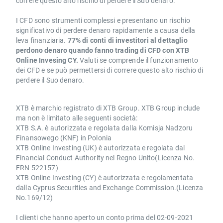
correre questo alto rischio di perdere il Suo denaro.
I CFD sono strumenti complessi e presentano un rischio
significativo di perdere denaro rapidamente a causa della
leva finanziaria.
77% di conti di investitori al dettaglio
perdono denaro quando fanno trading di CFD con XTB
Online Invesing CY.
Valuti se comprende il funzionamento
dei CFD e se può permettersi di correre questo alto rischio di
perdere il Suo denaro.
XTB è marchio registrato di XTB Group. XTB Group include
ma non è limitato alle seguenti società:
XTB S.A. è autorizzata e regolata dalla Komisja Nadzoru
Finansowego (KNF) in Polonia
XTB Online Investing (UK) è autorizzata e regolata dal
Financial Conduct Authority nel Regno Unito(Licenza No.
FRN 522157)
XTB Online Investing (CY) è autorizzata e regolamentata
dalla Cyprus Securities and Exchange Commission.(Licenza
No.169/12)
I clienti che hanno aperto un conto prima del 02-09-2021