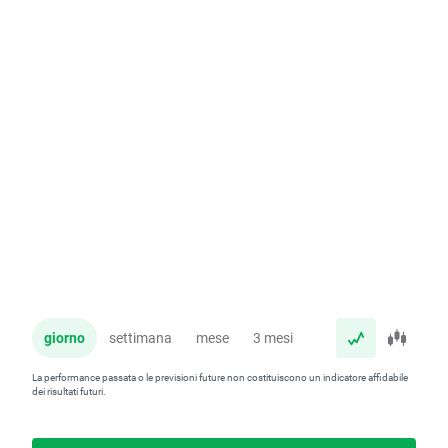
giorno
settimana
mese
3 mesi
anno
La performance passata o le previsioni future non costituiscono un indicatore affidabile
dei risultati futuri.