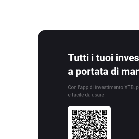
Tutti i tuoi inv
a portata di ma
Con l'app di investimento XTB, p
e facile da usare