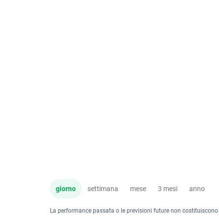
giorno
settimana
mese
3 mesi
anno
La performance passata o le previsioni future non costituiscono un