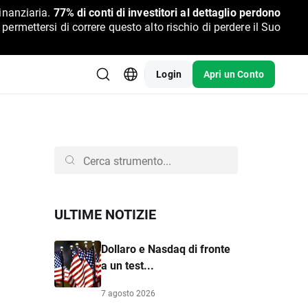
inanziaria.
77% di conti di investitori al dettaglio perdono
rmettersi di correre questo alto rischio di perdere il Suo
Login
Apri un Conto
ULTIME NOTIZIE
Dollaro e Nasdaq di fronte
a un test...
7 agosto 2026