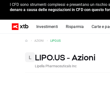
I CFD sono strumenti complessi e presentano un rischio s
denaro a causa delle negoziazioni in CFD con questo for
Investimenti
Risparmia
Carte e p
AZIONI
LIPO.US
LIPO.US - Azioni
Lipella Pharmaceuticals Inc