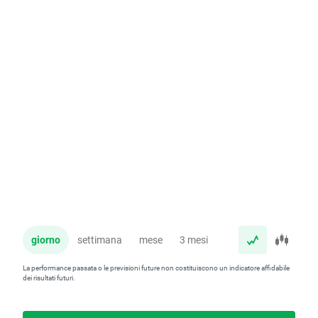
giorno
settimana
mese
3 mesi
anno
La performance passata o le previsioni future non costituiscono un indicatore affidabile
dei risultati futuri.