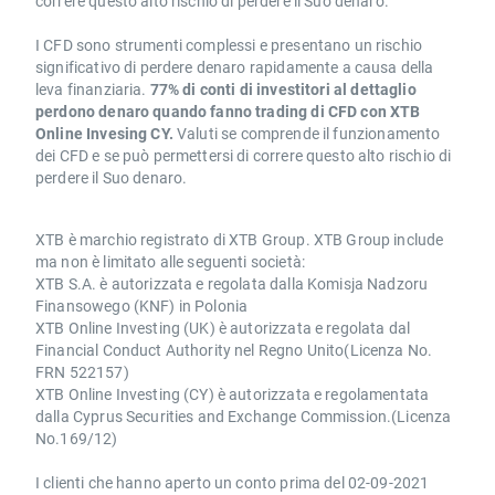
correre questo alto rischio di perdere il Suo denaro.
I CFD sono strumenti complessi e presentano un rischio
significativo di perdere denaro rapidamente a causa della
leva finanziaria.
77% di conti di investitori al dettaglio
perdono denaro quando fanno trading di CFD con XTB
Online Invesing CY.
Valuti se comprende il funzionamento
dei CFD e se può permettersi di correre questo alto rischio di
perdere il Suo denaro.
XTB è marchio registrato di XTB Group. XTB Group include
ma non è limitato alle seguenti società:
XTB S.A. è autorizzata e regolata dalla Komisja Nadzoru
Finansowego (KNF) in Polonia
XTB Online Investing (UK) è autorizzata e regolata dal
Financial Conduct Authority nel Regno Unito(Licenza No.
FRN 522157)
XTB Online Investing (CY) è autorizzata e regolamentata
dalla Cyprus Securities and Exchange Commission.(Licenza
No.169/12)
I clienti che hanno aperto un conto prima del 02-09-2021