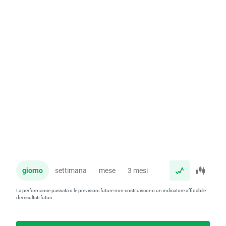
giorno
settimana
mese
3 mesi
anno
La performance passata o le previsioni future non costituiscono un indicatore affidabile
dei risultati futuri.