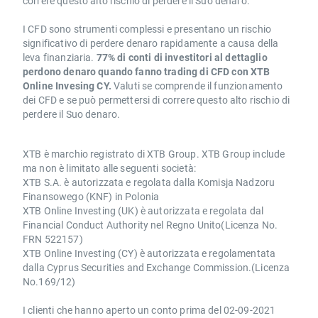
correre questo alto rischio di perdere il Suo denaro.
I CFD sono strumenti complessi e presentano un rischio
significativo di perdere denaro rapidamente a causa della
leva finanziaria.
77% di conti di investitori al dettaglio
perdono denaro quando fanno trading di CFD con XTB
Online Invesing CY.
Valuti se comprende il funzionamento
dei CFD e se può permettersi di correre questo alto rischio di
perdere il Suo denaro.
XTB è marchio registrato di XTB Group. XTB Group include
ma non è limitato alle seguenti società:
XTB S.A. è autorizzata e regolata dalla Komisja Nadzoru
Finansowego (KNF) in Polonia
XTB Online Investing (UK) è autorizzata e regolata dal
Financial Conduct Authority nel Regno Unito(Licenza No.
FRN 522157)
XTB Online Investing (CY) è autorizzata e regolamentata
dalla Cyprus Securities and Exchange Commission.(Licenza
No.169/12)
I clienti che hanno aperto un conto prima del 02-09-2021