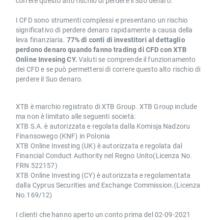
correre questo alto rischio di perdere il Suo denaro.
I CFD sono strumenti complessi e presentano un rischio
significativo di perdere denaro rapidamente a causa della
leva finanziaria.
77% di conti di investitori al dettaglio
perdono denaro quando fanno trading di CFD con XTB
Online Invesing CY.
Valuti se comprende il funzionamento
dei CFD e se può permettersi di correre questo alto rischio di
perdere il Suo denaro.
XTB è marchio registrato di XTB Group. XTB Group include
ma non è limitato alle seguenti società:
XTB S.A. è autorizzata e regolata dalla Komisja Nadzoru
Finansowego (KNF) in Polonia
XTB Online Investing (UK) è autorizzata e regolata dal
Financial Conduct Authority nel Regno Unito(Licenza No.
FRN 522157)
XTB Online Investing (CY) è autorizzata e regolamentata
dalla Cyprus Securities and Exchange Commission.(Licenza
No.169/12)
I clienti che hanno aperto un conto prima del 02-09-2021