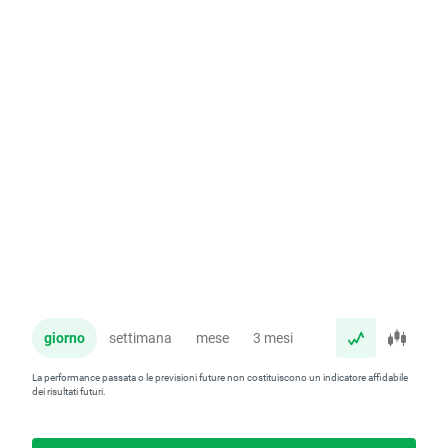
giorno
settimana
mese
3 mesi
anno
La performance passata o le previsioni future non costituiscono un indicatore affidabile
dei risultati futuri.